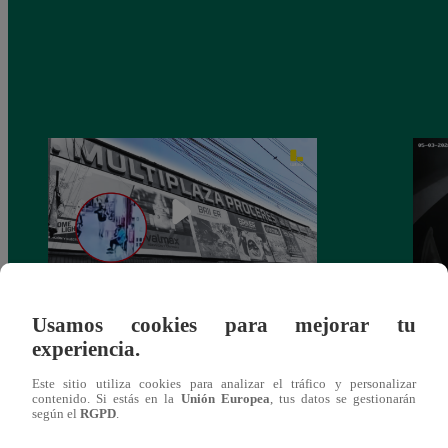
Usamos cookies para mejorar tu
Asesinan a comerciante ferretero dentro de
Joven
experiencia.
galería en San Juan de Lurigancho
Victo
Este sitio utiliza cookies para analizar el tráfico y personalizar
contenido. Si estás en la
Unión Europea
, tus datos se gestionarán
según el
RGPD
.