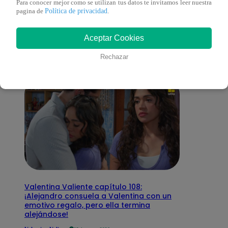
Para conocer mejor como se utilizan tus datos te invitamos leer nuestra
También te puede
Política de privacidad
pagina de
.
interesar
Aceptar Cookies
Rechazar
Valentina Valiente capítulo 108:
¡Alejandro consuela a Valentina con un
emotivo regalo, pero ella termina
alejándose!