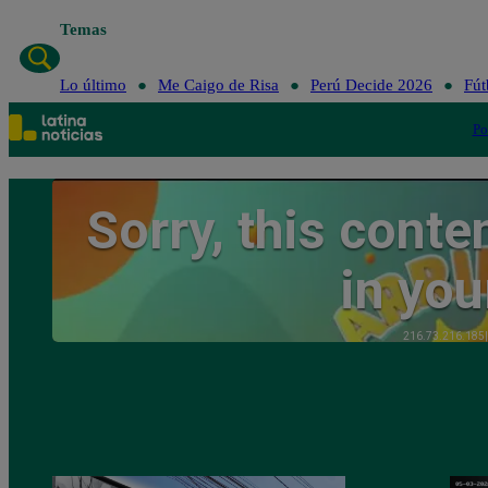
Temas
Lo último
Me Caigo de Risa
Perú Decide 2026
Fút
Po