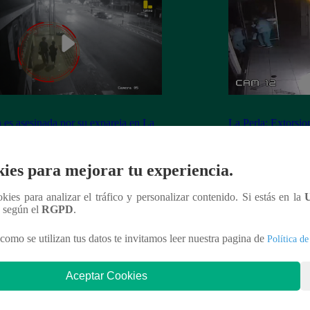
 es asesinada por su expareja en La
La Perla: Extorsio
ria
panadería con clie
ies para mejorar tu experiencia.
ookies para analizar el tráfico y personalizar contenido. Si estás en la
n según el
RGPD
.
nteresar
como se utilizan tus datos te invitamos leer nuestra pagina de
Política de
Aceptar Cookies