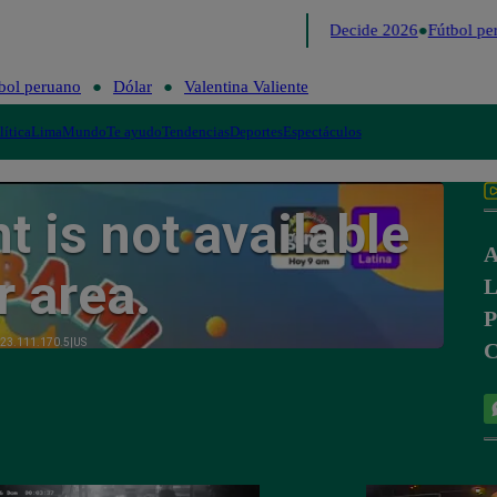
Lo último
Me Caigo de Risa
Perú Decide 2026
Fútbol per
bol peruano
Dólar
Valentina Valiente
lítica
Lima
Mundo
Te ayudo
Tendencias
Deportes
Espectáculos
A
L