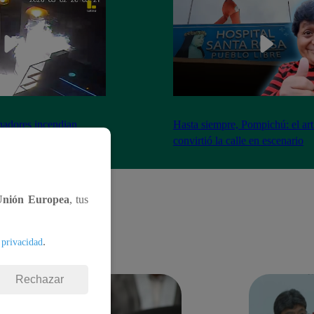
nadores incendian
Hasta siempre, Pompichú: el art
ntes adentro
convirtió la calle en escenario
Unión Europea
, tus
.
 privacidad
Rechazar