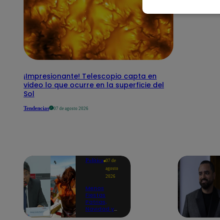
¡Impresionante! Telescopio capta en
video lo que ocurre en la superficie del
Sol
Tendencias
07 de agosto 2026
Política
07 de
agosto
2026
Menos
Fiestas
Patrias,
Navidad y
Año Nuevo: