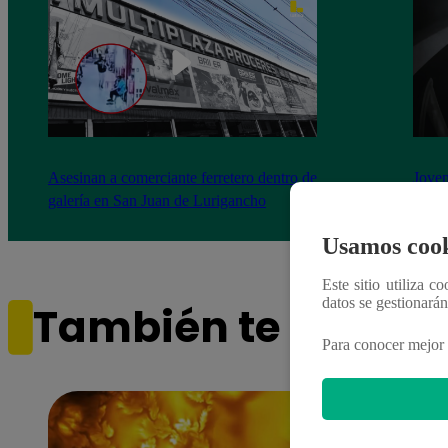
Asesinan a comerciante ferretero dentro de
Joven
galería en San Juan de Lurigancho
Victo
Usamos cook
Este sitio utiliza c
datos se gestionará
También te puede i
Para conocer mejor 