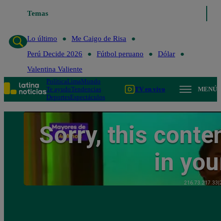
Temas
Lo último
Me Caigo de Risa
Perú Decide 2
Lo último
Me Caigo de Risa
Perú Decide 2026
Fútbol peruano
Dólar
Valentina Valiente
Política
Lima
Mundo
Te ayudo
Tendencias
TV en vivo
MENÚ
Deportes
Espectáculos