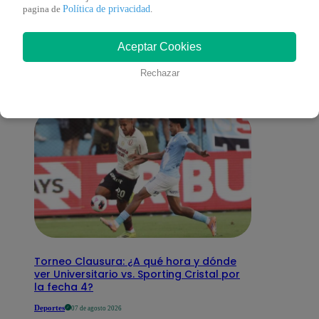
También te puede
Política de privacidad
pagina de
.
Aceptar Cookies
interesar
Rechazar
Torneo Clausura: ¿A qué hora y dónde
ver Universitario vs. Sporting Cristal por
la fecha 4?
Deportes
07 de agosto 2026