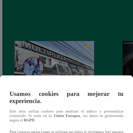
Usamos cookies para mejorar tu
Asesinan a comerciante ferretero dentro de
Joven
experiencia.
galería en San Juan de Lurigancho
Victo
Este sitio utiliza cookies para analizar el tráfico y personalizar
contenido. Si estás en la
Unión Europea
, tus datos se gestionarán
según el
RGPD
.
Para conocer mejor como se utilizan tus datos te invitamos leer nuestra