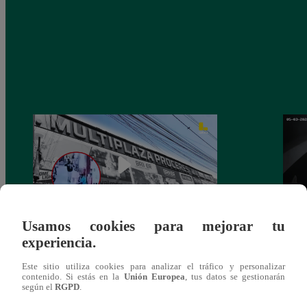
Usamos cookies para mejorar tu
experiencia.
Asesinan a comerciante ferretero dentro de
Joven
galería en San Juan de Lurigancho
Victo
Este sitio utiliza cookies para analizar el tráfico y personalizar
contenido. Si estás en la
Unión Europea
, tus datos se gestionarán
según el
RGPD
.