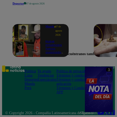
Deportes
07 de agosto 2026
Mundo
07 de
agosto
2026
Nueve
influencers
fueron
asesinados
Encuéntranos también en
por la
guerra
interna en
el Cártel de
Teléfono: 219
X
Sinaloa
Política
Te ayudo
Política de privacidad
1000
Lima
Tendencias
Términos y condiciones
Av. San
Deportes
Espectáculos
Términos y condiciones
Felipe 968
Mundo
aplicación
Jesús María
Perú
Términos y Condiciones
APP
© Copyright 2026 - Compañía Latinoamericana de Radio Difusión S.A.
Síguenos