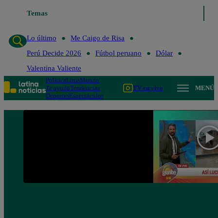
Temas
Lo último
Me Caigo de R
Lo último
Me Caigo de Risa
Perú Decide 2026
Fútbol peruano
Dólar
Valentina Valiente
Política
Lima
Mundo
Te ayudo
Tendencias
TV en vivo
MENÚ
Deportes
Espectáculos