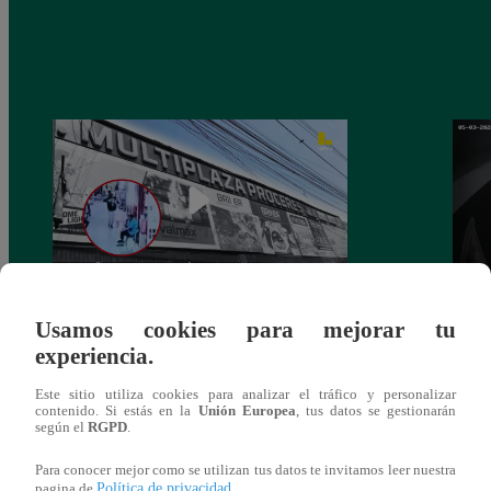
Asesinan a comerciante ferretero dentro de
Joven
Usamos cookies para mejorar tu
galería en San Juan de Lurigancho
Victo
experiencia.
Este sitio utiliza cookies para analizar el tráfico y personalizar
contenido. Si estás en la
Unión Europea
, tus datos se gestionarán
según el
RGPD
.
También te puede
Para conocer mejor como se utilizan tus datos te invitamos leer nuestra
Política de privacidad
pagina de
.