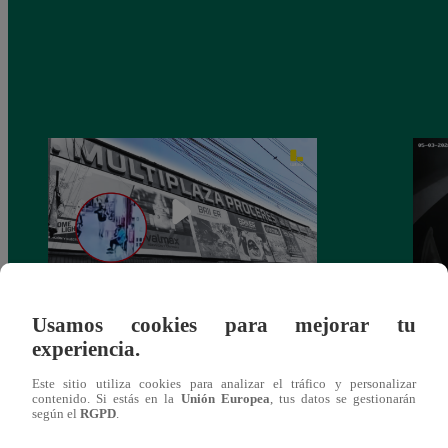
Usamos cookies para mejorar tu
Asesinan a comerciante ferretero dentro de
Joven
experiencia.
galería en San Juan de Lurigancho
Victo
Este sitio utiliza cookies para analizar el tráfico y personalizar
contenido. Si estás en la
Unión Europea
, tus datos se gestionarán
según el
RGPD
.