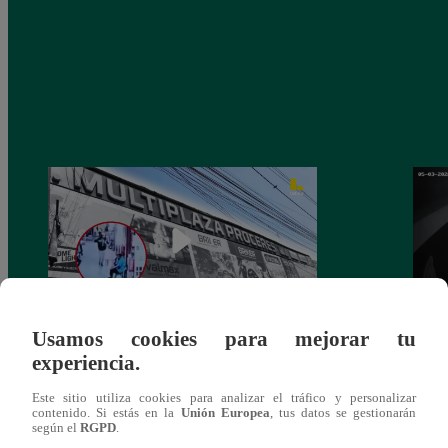
Usamos cookies para mejorar tu
Asesinan a comerciante ferretero dentro de
Joven
experiencia.
galería en San Juan de Lurigancho
Victo
Este sitio utiliza cookies para analizar el tráfico y personalizar
contenido. Si estás en la
Unión Europea
, tus datos se gestionarán
según el
RGPD
.