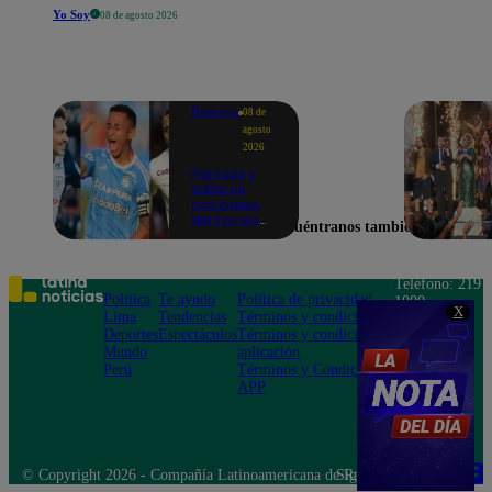
Yo Soy
08 de agosto 2026
Deportes
08 de
agosto
2026
Partidos y
tabla de
posiciones
del Torneo
Encuéntranos también en
Clausura EN
VIVO: así van
los equipos
en la fecha 4
Teléfono: 219
Política
Te ayudo
Política de privacidad
1000
X
Lima
Tendencias
Términos y condiciones
Av. San
Deportes
Espectáculos
Términos y condiciones
Felipe 968
Mundo
aplicación
Jesús María
Perú
Términos y Condiciones
APP
© Copyright 2026 - Compañía Latinoamericana de Radio Difusión S.A.
Síguenos