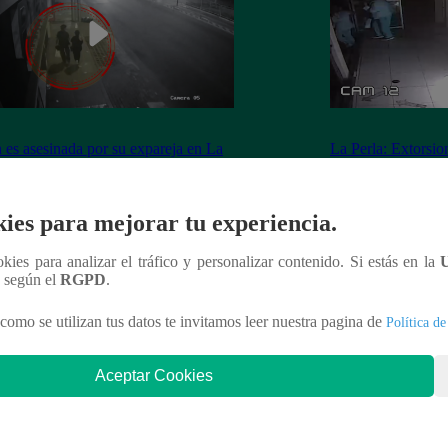
 es asesinada por su expareja en La
La Perla: Extorsio
ria
panadería con clie
ies para mejorar tu experiencia.
ookies para analizar el tráfico y personalizar contenido. Si estás en la
nteresar
n según el
RGPD
.
como se utilizan tus datos te invitamos leer nuestra pagina de
Política de
Aceptar Cookies