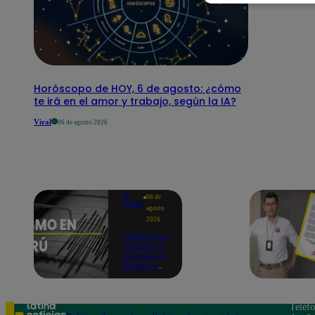
Horóscopo de HOY, 6 de agosto: ¿cómo
te irá en el amor y trabajo, según la IA?
Viral
06 de agosto 2026
Te
06 de
ayudo
agosto
2026
Temblor en
Perú hoy, 6
de agosto:
horario y
epicentro
del último
sismo,
según IGP
Teléf