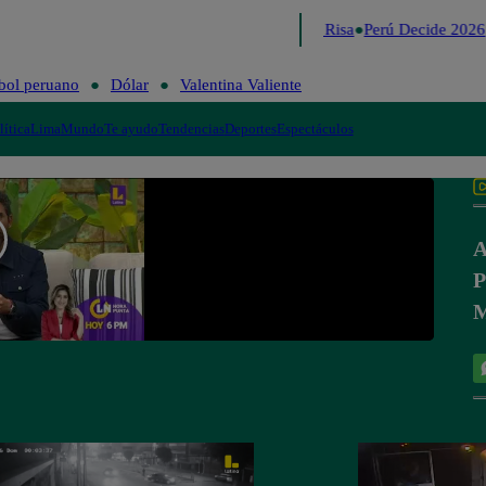
Lo último
Me Caigo de Risa
Perú Decide 2026
bol peruano
Dólar
Valentina Valiente
lítica
Lima
Mundo
Te ayudo
Tendencias
Deportes
Espectáculos
A
P
M