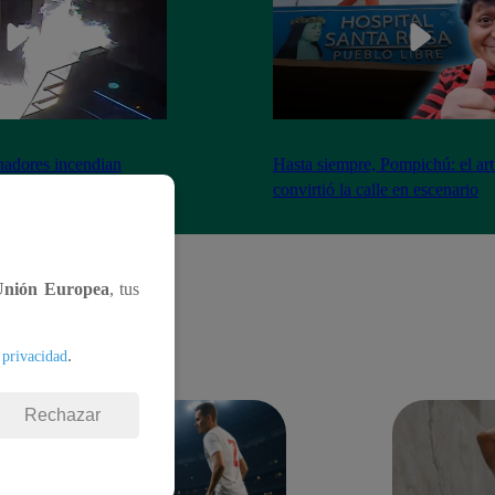
nadores incendian
Hasta siempre, Pompichú: el art
ntes adentro
convirtió la calle en escenario
Unión Europea
, tus
.
 privacidad
Rechazar