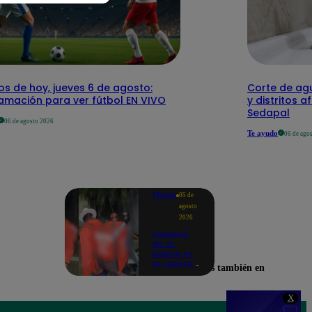
os de hoy, jueves 6 de agosto:
Corte de agu
amación para ver fútbol EN VIVO
y distritos a
Sedapal
06 de agosto 2026
Te ayudo
06 de ago
Mundo
05 de
agosto
2026
Asesinan
de un
balazo en
la cabeza a
Encuéntranos también en
tiktoker en
plena
transmisión
X
en vivo