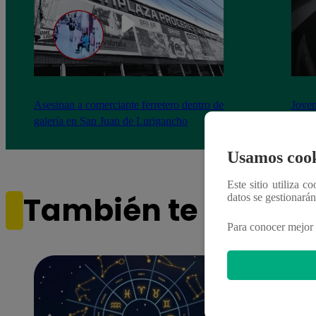
Asesinan a comerciante ferretero dentro de
Joven
galería en San Juan de Lurigancho
Victo
Usamos cook
Este sitio utiliza c
También te puede i
datos se gestionará
Para conocer mejor 