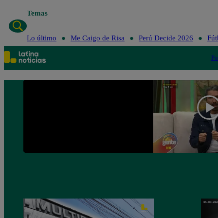
Temas
Lo último
Me Caigo de Risa
Perú Decide 2026
Fút
Po