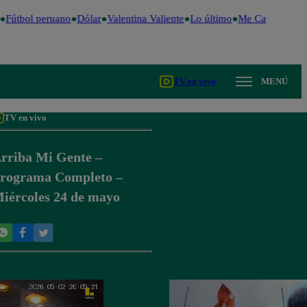
Fútbol peruano
Dólar
Valentina Valiente
Lo último
Me Caigo de Ris
TV en vivo
MENÚ
TV en vivo
rriba Mi Gente –
rograma Completo –
iércoles 24 de mayo