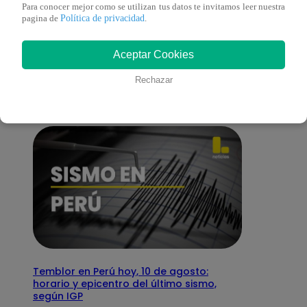
Para conocer mejor como se utilizan tus datos te invitamos leer nuestra
Política de privacidad
pagina de
.
También te puede
Aceptar Cookies
interesar
Rechazar
Temblor en Perú hoy, 10 de agosto:
horario y epicentro del último sismo,
según IGP