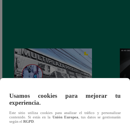
Usamos cookies para mejorar tu
experiencia.
Asesinan a comerciante ferretero dentro de
Joven
galería en San Juan de Lurigancho
Victo
Este sitio utiliza cookies para analizar el tráfico y personalizar
contenido. Si estás en la
Unión Europea
, tus datos se gestionarán
según el
RGPD
.