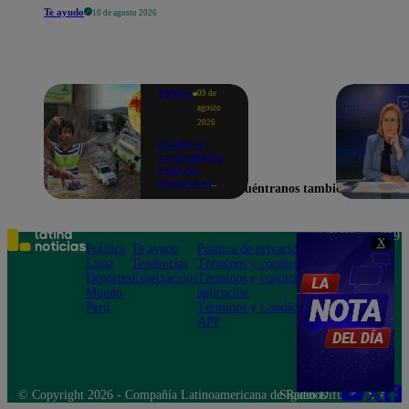
Te ayudo
10 de agosto 2026
Política
09 de
agosto
2026
El Niño a
contrarreloj:
Perú no
ejecutó el
Encuéntranos también en
58% de
acciones
para prevenir
inundaciones
Teléfono: 219
X
en puntos
Política
Te ayudo
Política de privacidad
1000
críticos de
Lima
Tendencias
Términos y condiciones
Av. San
ríos
Deportes
Espectáculos
Términos y condiciones
Felipe 968
Mundo
aplicación
Jesús María
Perú
Términos y Condiciones
APP
© Copyright 2026 - Compañía Latinoamericana de Radio Difusión S.A.
Síguenos