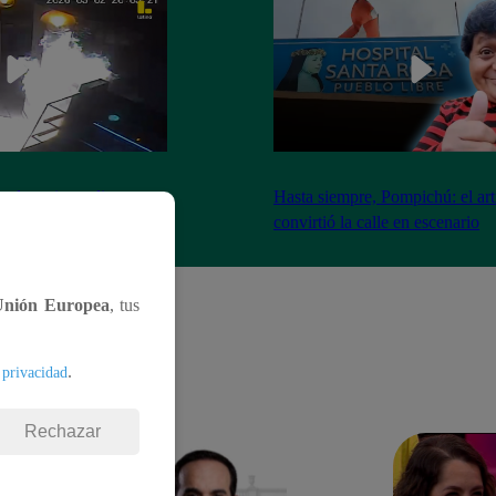
nadores incendian
Hasta siempre, Pompichú: el art
ntes adentro
convirtió la calle en escenario
Unión Europea
, tus
.
 privacidad
Rechazar