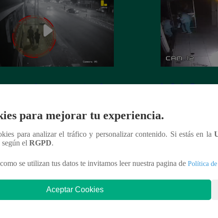
 es asesinada por su expareja en La
La Perla: Extorsio
ria
panadería con clie
ies para mejorar tu experiencia.
ookies para analizar el tráfico y personalizar contenido. Si estás en la
n según el
RGPD
.
nteresar
como se utilizan tus datos te invitamos leer nuestra pagina de
Política de
Aceptar Cookies