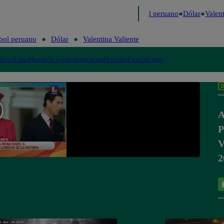
o
Me Caigo de Risa
Perú Decide 2026
Fútbol peruano
Dólar
Valenti
bol peruano
Dólar
Valentina Valiente
lítica
Lima
Mundo
Te ayudo
Tendencias
Deportes
Espectáculos
A
P
V
2