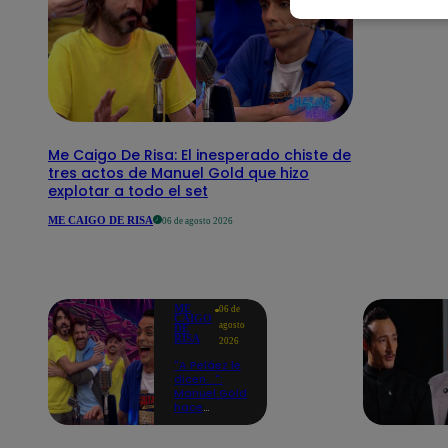
Me Caigo De Risa: El inesperado chiste de
tres actos de Manuel Gold que hizo
explotar a todo el set
ME CAIGO DE RISA
06 de agosto 2026
ME
06 de
CAIGO
agosto
DE
RISA
2026
"A Peláez le
dicen...":
Manuel Gold
hace
explotar de
risa a Julio