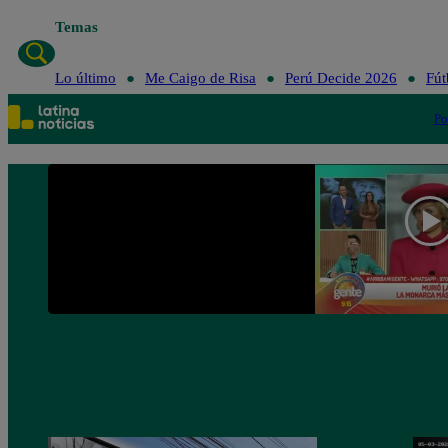
Temas
Lo últim
Lo último
Me Caigo de Risa
Perú Decide 2026
Fút
Po