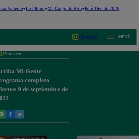
na Valiente
Lo último
Me Caigo de Risa
Perú Decide 2026
Fútbol p
TV en vivo
MENÚ
TV en vivo
rriba Mi Gente –
rograma completo –
iernes 9 de septiembre de
022