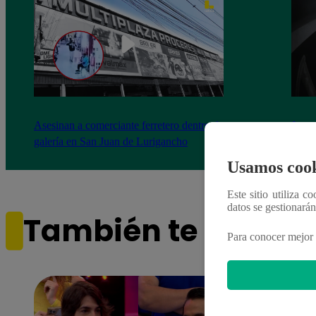
Asesinan a comerciante ferretero dentro de
Joven
galería en San Juan de Lurigancho
Victo
Usamos cook
Este sitio utiliza c
datos se gestionará
También te puede i
Para conocer mejor 