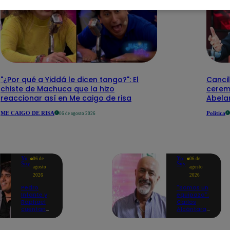
"¿Por qué a Yiddá le dicen tango?": El
Cancil
chiste de Machuca que la hizo
cerem
reaccionar así en Me caigo de risa
Abelar
ME CAIGO DE RISA
Política
06 de agosto 2026
Yo
Yo
06 de
06 de
Soy
Soy
agosto
agosto
2026
2026
Pedro
"Somos un
Infante y
equipazo":
Raphael
Carlos
cuentan
Alcántara
cómo Yo
adelanta
Soy les
lo que se