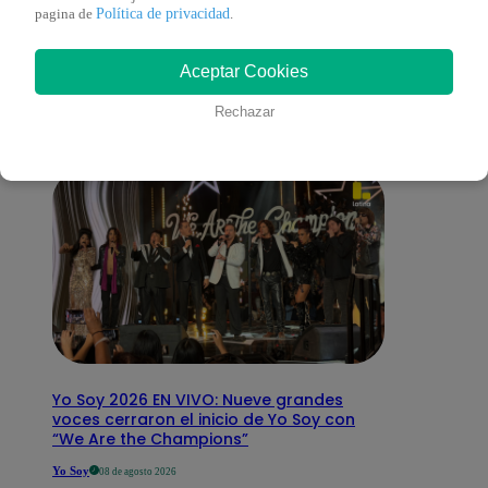
También te puede
Política de privacidad
pagina de
.
Aceptar Cookies
interesar
Rechazar
Yo Soy 2026 EN VIVO: Nueve grandes
voces cerraron el inicio de Yo Soy con
“We Are the Champions”
Yo Soy
08 de agosto 2026