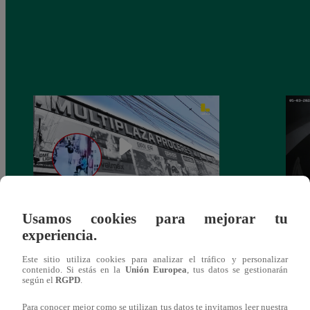
Usamos cookies para mejorar tu
Asesinan a comerciante ferretero dentro de
Joven
experiencia.
galería en San Juan de Lurigancho
Victo
Este sitio utiliza cookies para analizar el tráfico y personalizar
contenido. Si estás en la
Unión Europea
, tus datos se gestionarán
según el
RGPD
.
Para conocer mejor como se utilizan tus datos te invitamos leer nuestra