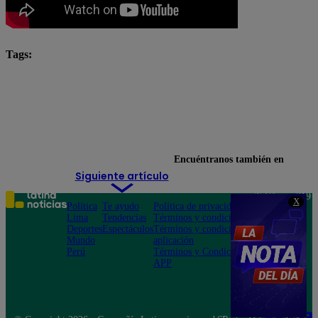
Tags:
#ArribaMiGente
Arriba Mi Gente
Fernando Díaz
Michelle Soifer
Noticias de Hoy
Ricardo Rondón
Santi Lesmes
tendencias
Encuéntranos también en
Siguiente artículo
Teléfono: 219
X
Política
Te ayudo
Política de privacidad
1000
Lima
Tendencias
Términos y condiciones
Av. San
Deportes
Espectáculos
Términos y condiciones
Felipe 968
Mundo
aplicación
Jesús María
Perú
Términos y Condiciones
APP