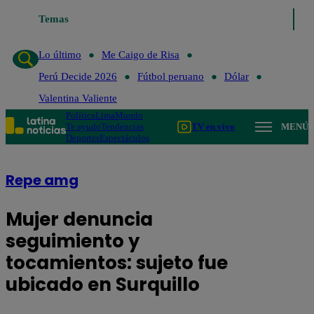
Temas
Lo último
Me Caigo de 
Lo último
Me Caigo de Risa
Perú Decide 2026
Fútbol peruano
Dólar
Valentina Valiente
Política
Lima
Mundo
Te ayudo
Tendencias
TV en vivo
MENÚ
Deportes
Espectáculos
Repe amg
Mujer denuncia
seguimiento y
tocamientos: sujeto fue
ubicado en Surquillo