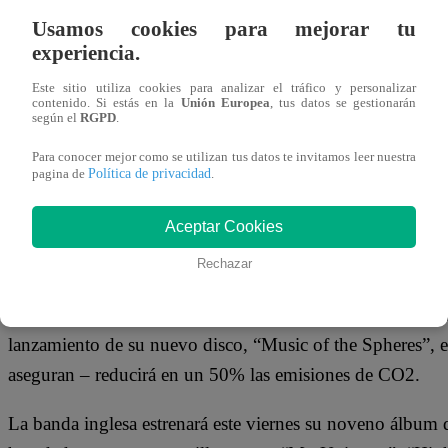
Usamos cookies para mejorar tu
La banda Coldplay confirmó que dará un concierto en el 
experiencia.
de setiembre como parte de su gira mundial.
Este sitio utiliza cookies para analizar el tráfico y personalizar
contenido. Si estás en la
Unión Europea
, tus datos se gestionarán
según el
RGPD
.
Según confirmó el empresario que lo trae a Lima, las entr
próxima semana. La gira tendrá a Camila Cabello como te
Para conocer mejor como se utilizan tus datos te invitamos leer nuestra
Política de privacidad
pagina de
.
En la víspera se proyectó un video en diversos países ade
Aceptar Cookies
próximo año en diversas países. En cuestión de horas se 
Chile y Argentina.
Rechazar
Ya en octubre pasado, Coldplay había anunciado una gir
lanzamiento de su nuevo disco, “Music of the Spheres”, e
aseguran – reducirá en un 50% las emisiones de CO2.
La banda inglesa estrenará este viernes su noveno álbum 