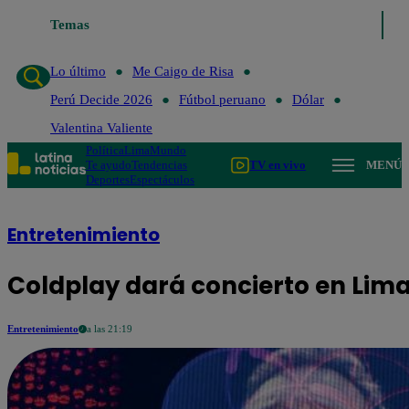
Lo último
Temas
Me Caigo de Risa
Perú Decide 2026
Fútbol peruano
Lo último
Me Caigo de Risa
Perú Decide 2026
Fútbol peruano
Dólar
Valentina Valiente
Política
Lima
Mundo
Te ayudo
Tendencias
TV en vivo
MENÚ
Deportes
Espectáculos
Entretenimiento
Coldplay dará concierto en Lima
Entretenimiento
a las 21:19