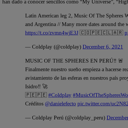
han dado a conocer sencillos como “My Universe”, “High
Latin American leg 2, Music Of The Spheres W
and Argentina // Many more dates around the wor
https://t.co/zvmn4wjE3J
🇨🇴🇵🇪🇨🇱🇦🇷
p
— Coldplay (@coldplay)
December 6, 2021
MUSIC OF THE SPHERES EN PERÚ‼ 🚨
Finalmente nuestro sueño empieza a hacerse re
avistamiento de las esferas en nuestros país p
Isidro‼ 🚀
🇵🇪🇵🇪
#Coldplay
#MusicOfTheSpheresWo
Créditos
@danielefecto
pic.twitter.com/uc2N8
— Coldplay Perú (@coldplay_peru)
December