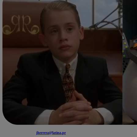
jherrera@latina.pe