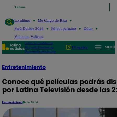
Temas
Lo último
Me Caigo de Risa
Perú Decide 20
Lo último
Me Caigo de Risa
Perú Decide 2026
Fútbol peruano
Dólar
Valentina Valiente
Política
Lima
Mundo
Te ayudo
Tendencias
TV en vivo
MENÚ
Deportes
Espectáculos
Entretenimiento
Conoce qué películas podrás dis
por Latina Televisión desde las 2
Entretenimiento
a las 16:54