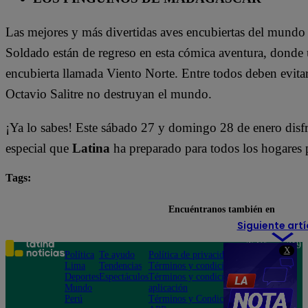
Las mejores y más divertidas aves encubiertas del mundo 
Soldado están de regreso en esta cómica aventura, donde 
encubierta llamada Viento Norte. Entre todos deben evitar
Octavio Salitre no destruyan el mundo.
¡Ya lo sabes! Este sábado 27 y domingo 28 de enero disfru
especial que
Latina
ha preparado para todos los hogares 
Tags:
destacada minuto
Encuéntranos también en
Siguiente artí
Teléfono: 219
X
Política
Te ayudo
Política de privacidad
1000
Lima
Tendencias
Términos y condiciones
Av. San
Deportes
Espectáculos
Términos y condiciones
Felipe 968
Mundo
aplicación
Jesús María
Perú
Términos y Condiciones