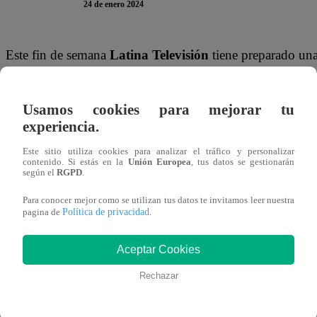
24 de enero 2024
Este fin de semana
Latina Televisión
tiene preparado una
del hogar puedan disfrutar en familia. Conoce cuáles son 
27 y domingo 28 de enero.
Usamos cookies para mejorar tu
experiencia.
Cartelera del sábado 27 de enero:
Este sitio utiliza cookies para analizar el tráfico y personalizar
contenido. Si estás en la
Unión Europea
, tus datos se gestionarán
según el
RGPD
.
14:00 CINE SÁBADO: PEQUEÑOS SALVAJES
16:00 CLÁSICOS ANIMADOS: EL PODEROSO
Para conocer mejor como se utilizan tus datos te invitamos leer nuestra
Política de privacidad
pagina de
.
17:45 CINE FAMILIAR: RICKY RICÓN
19:30 FUNCIÓN ESTELAR: LOS PINGÜINO
Aceptar Cookies
21:00 EL GRAN CHEF
Rechazar
23:00 ENCRUCIJADA