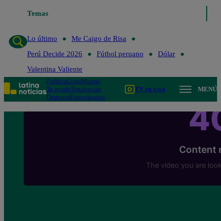
Temas
Lo último
Me Caigo de Risa
Perú Decide 
Lo último
Me Caigo de Risa
Perú Decide 2026
Fútbol peruano
Dólar
Valentina Valiente
Política
Lima
Mundo
Te ayudo
Tendencias
TV en vivo
MENÚ
Deportes
Espectáculos