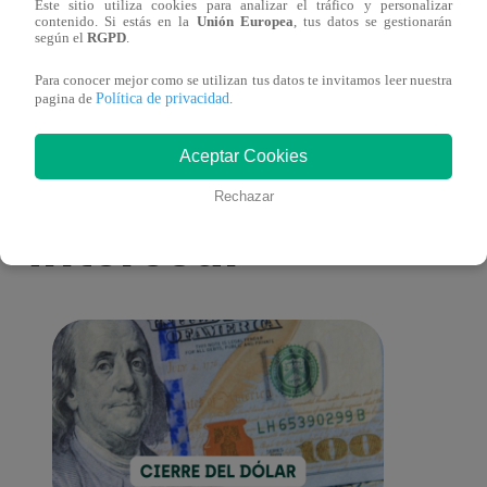
Este sitio utiliza cookies para analizar el tráfico y personalizar
eres tú”: una historia de cartas y amor que
capít
contenido. Si estás en la
Unión Europea
, tus datos se gestionarán
según el
RGPD
.
lo cambiará todo
Para conocer mejor como se utilizan tus datos te invitamos leer nuestra
Política de privacidad
pagina de
.
Aceptar Cookies
También te puede
Rechazar
interesar