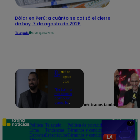
Dólar en Perú: a cuánto se cotizó el cierre
de hoy, 7 de agosto de 2026
Te ayudo
07 de agosto 2026
Yo
07 de
Soy
agosto
2026
"En Latina
me siento
como en
casa, lo
Encuéntranos también en
extrañaba":
Franco
Cabrera
emocionado
Teléfono: 219
X
por estreno
Política
Te ayudo
Política de privacidad
1000
de Yo Soy
Lima
Tendencias
Términos y condiciones
Av. San
2026
Deportes
Espectáculos
Términos y condiciones
Felipe 968