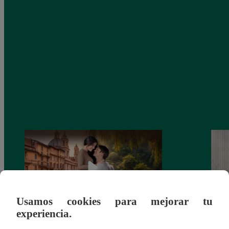
Usamos cookies para mejorar tu
experiencia.
Latina estrenará el 28 de abril “Mi vida
Dos e