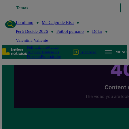
Temas
Lo último
Me Caigo de Risa
Perú Decide 20
Lo último
Me Caigo de Risa
Perú Decide 2026
Fútbol peruano
Dólar
Valentina Valiente
Política
Lima
Mundo
Te ayudo
Tendencias
TV en vivo
MENÚ
Deportes
Espectáculos