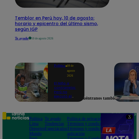
Temblor en Perú hoy, 10 de agosto:
horario y epicentro del último sismo,
según IGP
Te ayudo
10 de agosto 2026
Política
09 de
agosto
2026
El Niño a
contrarreloj:
Perú no
ejecutó el
Encuéntranos también en
58% de
acciones
para prevenir
inundaciones
Teléfono: 219
X
en puntos
Política
Te ayudo
Política de privacidad
1000
críticos de
Lima
Tendencias
Términos y condiciones
Av. San
ríos
Deportes
Espectáculos
Términos y condiciones
Felipe 968
Mundo
aplicación
Jesús María
Perú
Términos y Condiciones