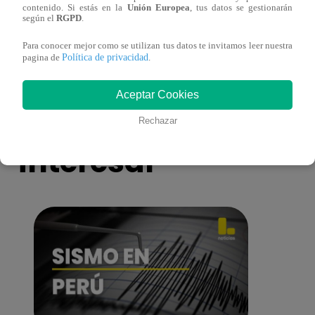
contenido. Si estás en la
Unión Europea
, tus datos se gestionarán
eres tú”: una historia de cartas y amor que
capít
según el
RGPD
.
lo cambiará todo
Para conocer mejor como se utilizan tus datos te invitamos leer nuestra
Política de privacidad
pagina de
.
Aceptar Cookies
También te puede
Rechazar
interesar