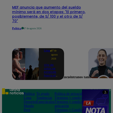
MEF anuncia que aumento del sueldo
mínimo será en dos etapas: "El primero,
posiblemente, de S/ 100 y el otro de S/
70"
Política
07 de agosto 2026
Lima
07 de
agosto
2026
Ola de
calor se
extiende
hasta el
Encuéntranos también en
lunes 10
de
agosto en
Lima y
Teléfono: 219
X
otras 16
Política
Te ayudo
Política de privacidad
1000
regiones
Lima
Tendencias
Términos y condiciones
Av. San
Deportes
Espectáculos
Términos y condiciones
Felipe 968
Mundo
aplicación
Jesús María
Perú
Términos y Condiciones