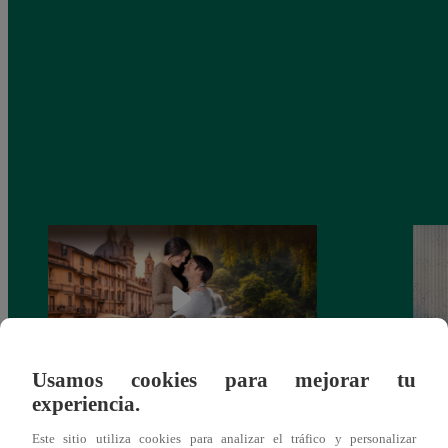
Usamos cookies para mejorar tu
experiencia.
Latina estrenará el 28 de abril “Mi vida
Dos e
eres tú”: una historia de cartas y amor que
capít
Este sitio utiliza cookies para analizar el tráfico y personalizar