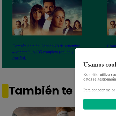
Corazón de niña, Sábado 28 de setiembre
Coraz
– ver capítulo 135 completo (online y
– ver
español)
españ
Usamos cook
Este sitio utiliza c
datos se gestionará
También te puede i
Para conocer mejor 