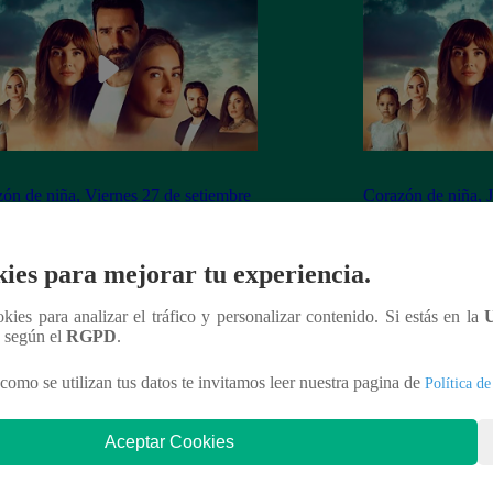
ón de niña, Viernes 27 de setiembre
Corazón de niña, 
 capítulo 134 completo (online y
ver capítulo 133 c
ol)
español)
ies para mejorar tu experiencia.
ookies para analizar el tráfico y personalizar contenido. Si estás en la
n según el
RGPD
.
nteresar
como se utilizan tus datos te invitamos leer nuestra pagina de
Política de
Aceptar Cookies