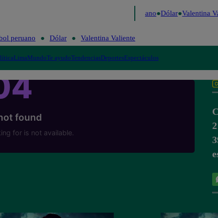
Caigo de Risa
Perú Decide 2026
Fútbol peruano
Dólar
Valentina Val
bol peruano
Dólar
Valentina Valiente
lítica
Lima
Mundo
Te ayudo
Tendencias
Deportes
Espectáculos
C
2
3
e