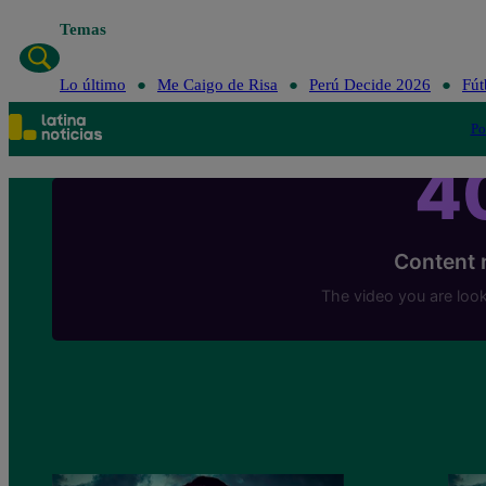
Temas
Lo último
Me 
Lo último
Me Caigo de Risa
Perú Decide 2026
Fút
Po