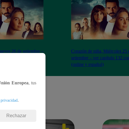
Jueves 26 de setiembre –
Corazón de niña, Miércoles 25 
ompleto (online y
setiembre – ver capítulo 132 c
(online y español)
Unión Europea
, tus
.
 privacidad
Rechazar