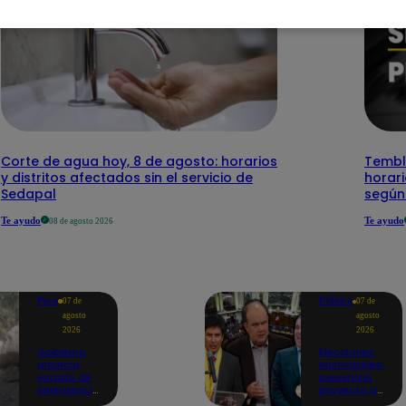
Corte de agua hoy, 8 de agosto: horarios
Temblo
y distritos afectados sin el servicio de
horari
Sedapal
según
Te ayudo
Te ayudo
08 de agosto 2026
Perú
Política
07 de
07 de
agosto
agosto
2026
2026
Gobierno
Elecciones
anuncia
Municipales:
estado de
presentan
emergencia
proyecto de
en siete
ley para