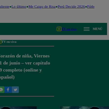
iente
Lo último
Me Caigo de Risa
Perú Decide 2026
Fútbol peruano
TV en vivo
MENÚ
TV en vivo
orazón de niña, Viernes
1 de junio – ver capítulo
9 completo (online y
spañol)