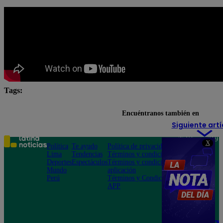
Tags:
cuál es tu pedido
Latina
Latina Televisión
Encuéntranos también en
Siguiente artí
Teléfono: 219
X
Política
Te ayudo
Política de privacidad
1000
Lima
Tendencias
Términos y condiciones
Av. San
Deportes
Espectáculos
Términos y condiciones
Felipe 968
Mundo
aplicación
Jesús María
Perú
Términos y Condiciones
APP