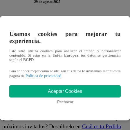
29 de agosto 2025
En
Cuál es tu Pedido
, uno de los momentos más divertid
Kohler, quien decidió dedicarle una canción a su colega 
Usamos cookies para mejorar tu
la intérprete de tecnocumbia se encontraban en la cocina 
experiencia.
tiempo, la comensal del día dejó volar su inspiración musi
Este sitio utiliza cookies para analizar el tráfico y personalizar
contenido. Si estás en la
Unión Europea
, tus datos se gestionarán
según el
RGPD
.
Con picardía anunció:
“Voy a cantar mi canción, miren
inmediato interpretó una versión distinta de un clásico
Para conocer mejor como se utilizan tus datos te invitamos leer nuestra
Política de privacidad
pagina de
.
nunca está llegando, en manos de Rossy es una ricu
Aceptar Cookies
El ingenio de Kohler provocó risas y buena vibra en la co
Rechazar
más comentados de la noche.
¿Seguirá Ana animándose a crear más canciones improvisa
próximos invitados? Descúbrelo en
Cuál es tu Pedido
.