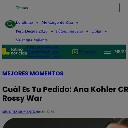
Lo último
Temas
Me Caigo de Risa
Perú Decide 2026
Fútbol peruan
Lo último
Me Caigo de Risa
Perú Decide 2026
Fútbol peruano
Dólar
Valentina Valiente
Política
Lima
Mundo
Te ayudo
Tendencias
TV en vivo
MENÚ
Deportes
Espectáculos
MEJORES MOMENTOS
Cuál Es Tu Pedido: Ana Kohler C
Rossy War
MEJORES MOMENTOS
a las 22:34