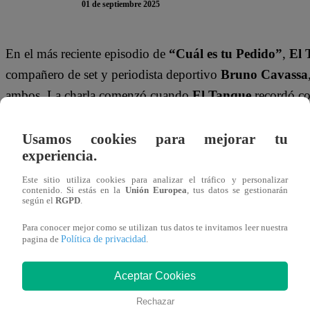
01 de septiembre 2025
En el más reciente episodio de
“Cuál es tu Pedido”
,
El 
compañero de set y periodista deportivo
Bruno Cavassa
ambos. La charla comenzó cuando
El Tanque
recordó co
Bruno
desde que era pequeño.
Usamos cookies para mejorar tu
“A mi tío Bruno Cavassa yo lo veo desde que…”
, com
experiencia.
en interrumpirlo, preguntando:
“¿Qué tío? ¿Qué tío?”
A
Este sitio utiliza cookies para analizar el tráfico y personalizar
“¿No son contemporáneos?”
.
contenido. Si estás en la
Unión Europea
, tus datos se gestionarán
según el
RGPD
.
El Tanque
, sin perder la compostura, respondió:
“No, no
Para conocer mejor como se utilizan tus datos te invitamos leer nuestra
Política de privacidad
pagina de
.
que era chico, cuando yo estaba en el colegio”
.
Aceptar Cookies
La broma continuó cuando
El Tanque
explicó cómo en s
cuando él era un reconocido periodista en el programa “
Rechazar