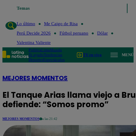
Temas
Lo último
Me Caig
Lo último
Me Caigo de Risa
Perú Decide 2026
Fútbol peruano
Dólar
Valentina Valiente
Política
Lima
Mundo
Te ayudo
Tendencias
TV en vivo
MENÚ
Deportes
Espectáculos
MEJORES MOMENTOS
El Tanque Arias llama viejo a Br
defiende: “Somos promo”
MEJORES MOMENTOS
a las 21:42