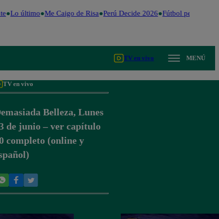
te
Lo último
Me Caigo de Risa
Perú Decide 2026
Fútbol peruano
Dó
TV en vivo
MENÚ
TV en vivo
emasiada Belleza, Lunes
3 de junio – ver capítulo
0 completo (online y
spañol)