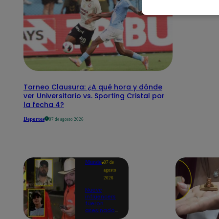
Torneo Clausura: ¿A qué hora y dónde
ver Universitario vs. Sporting Cristal por
la fecha 4?
Deportes
07 de agosto 2026
Mundo
07 de
agosto
2026
Nueve
influencers
fueron
asesinados
por la