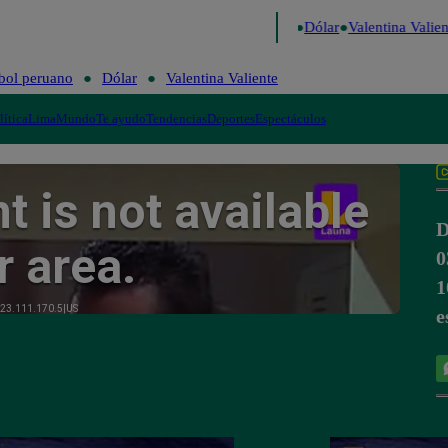
go de Risa
Perú Decide 2026
Fútbol peruano
Dólar
Valentina Valien
bol peruano
Dólar
Valentina Valiente
lítica
Lima
Mundo
Te ayudo
Tendencias
Deportes
Espectáculos
D
0
1
e