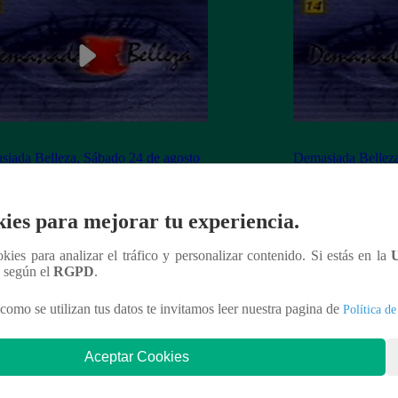
iada Belleza, Sábado 24 de agosto
Demasiada Belleza
 capítulo 78 completo (online y
– ver capítulo 77 
ol)
español)
ies para mejorar tu experiencia.
ookies para analizar el tráfico y personalizar contenido. Si estás en la
n según el
RGPD
.
nteresar
como se utilizan tus datos te invitamos leer nuestra pagina de
Política de
Aceptar Cookies