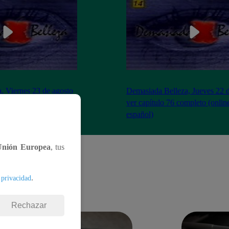
, Viernes 23 de agosto
Demasiada Belleza, Jueves 22 d
completo (online y
ver capítulo 76 completo (onlin
español)
Unión Europea
, tus
.
 privacidad
Rechazar