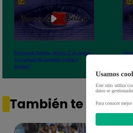
Demasiada Belleza, Martes 27 de agosto –
Demas
ver capítulo 80 completo (online y
– ver
español)
españ
Usamos cook
Este sitio utiliza c
datos se gestionará
También te puede i
Para conocer mejor 