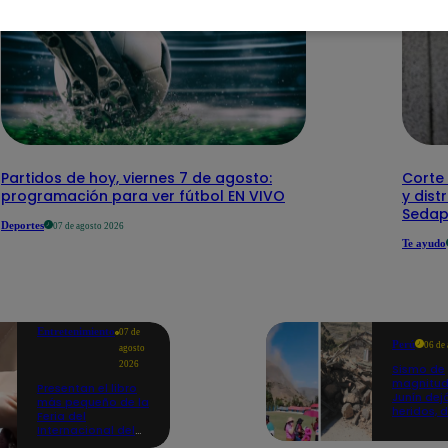
Partidos de hoy, viernes 7 de agosto:
Corte 
programación para ver fútbol EN VIVO
y dist
Sedap
Deportes
07 de agosto 2026
Te ayudo
Entretenimiento
07 de
Perú
06 de
agosto
2026
Sismo de
magnitud
Presentan el libro
Junín dej
más pequeño de la
heridos, 
Feria del
hogares 
Internacional del
propició
Libro de Lima: mide