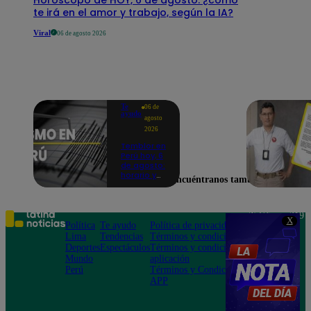
te irá en el amor y trabajo, según la IA?
Viral
06 de agosto 2026
Te
06 de
ayudo
agosto
2026
Temblor en
Perú hoy, 6
de agosto:
horario y
Encuéntranos también en
epicentro
del último
sismo,
según IGP
Teléfono: 219
X
Política
Te ayudo
Política de privacidad
1000
Lima
Tendencias
Términos y condiciones
Av. San
Deportes
Espectáculos
Términos y condiciones
Felipe 968
Mundo
aplicación
Jesús María
Perú
Términos y Condiciones
APP