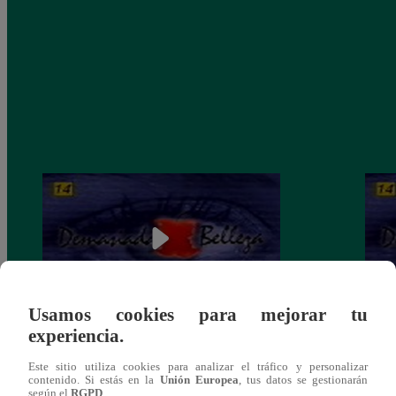
Usamos cookies para mejorar tu
experiencia.
Demasiada Belleza, Martes 27 de agosto –
Demas
ver capítulo 80 completo (online y
– ver
Este sitio utiliza cookies para analizar el tráfico y personalizar
español)
españ
contenido. Si estás en la
Unión Europea
, tus datos se gestionarán
según el
RGPD
.