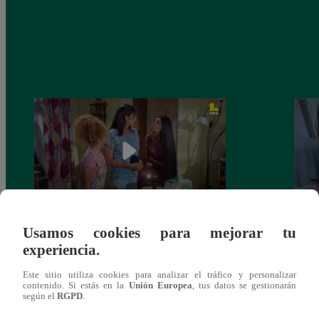
Usamos cookies para mejorar tu
Valentina Valiente capítulo 44: Kathy y
Valen
experiencia.
Jenny atan cabos sobre la relación entre
enfre
Elsa y Wilfredo!
abraz
Este sitio utiliza cookies para analizar el tráfico y personalizar
contenido. Si estás en la
Unión Europea
, tus datos se gestionarán
según el
RGPD
.