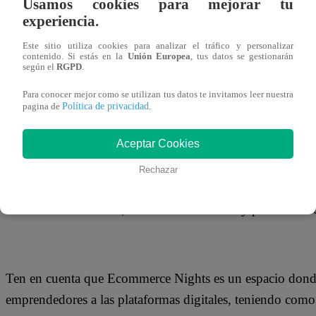
Usamos cookies para mejorar tu
28 de abril 2020
experiencia.
Este sitio utiliza cookies para analizar el tráfico y personalizar
El pasado jueves 23 de abril, a las 7 pm, a través del Fac
contenido. Si estás en la
Unión Europea
, tus datos se gestionarán
según el
RGPD
.
Ecommerce Nights, el nuevo programa digital orientado 
Para conocer mejor como se utilizan tus datos te invitamos leer nuestra
Política de privacidad
pagina de
.
Aceptar Cookies
El espacio es conducido por Helmut Cáceda, presidente 
en su primera edición habló sobre los desafíos de las emp
Rechazar
invitados a Giacomo Navach, gerente general de Intelog
Juan Ramón Sanfeliú, director e-commerce y performance
Ten en cuenta que Ecommerce Nights es un espacio donde s
emprendedores a las plataformas digitales, teniendo como g