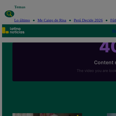
Temas
Lo último
Me Caigo de Risa
Perú Decide 2026
Fút
Po