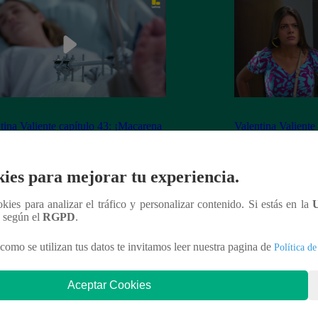
tina Valiente capítulo 43: ¡Macarena
Valentina Valiente
erta desorientada tras accidente!
Gabo rompen su ne
enfrentamiento!
ies para mejorar tu experiencia.
ookies para analizar el tráfico y personalizar contenido. Si estás en la
n según el
RGPD
.
nteresar
como se utilizan tus datos te invitamos leer nuestra pagina de
Política de
Aceptar Cookies