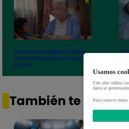
Valentina Valiente capítulo 43: ¡Dolores
Valen
toma una difícil decisión por el futuro de
despi
sus nietos!
Usamos cook
Este sitio utiliza c
datos se gestionará
También te puede i
Para conocer mejor 