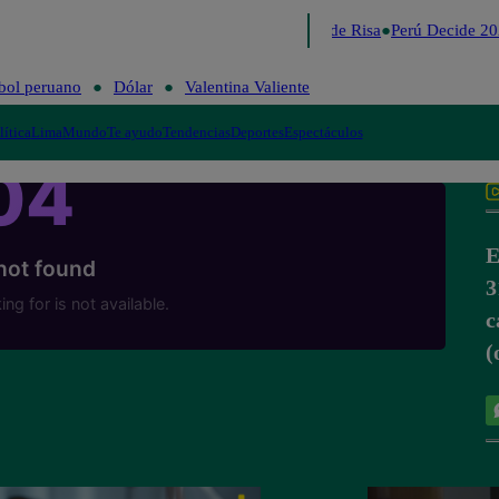
Lo último
Me Caigo de Risa
Perú Decide 20
bol peruano
Dólar
Valentina Valiente
lítica
Lima
Mundo
Te ayudo
Tendencias
Deportes
Espectáculos
E
3
c
(