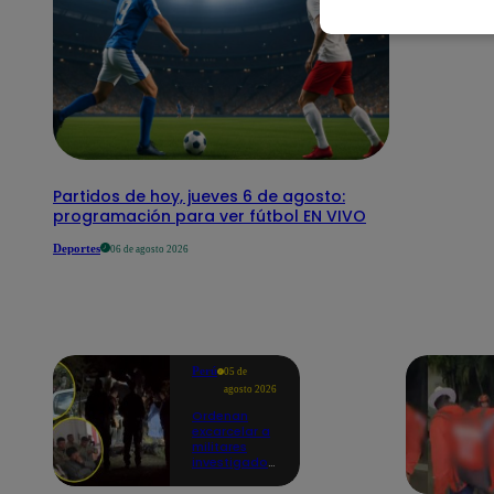
Partidos de hoy, jueves 6 de agosto:
programación para ver fútbol EN VIVO
Deportes
06 de agosto 2026
Perú
05 de
agosto 2026
Ordenan
excarcelar a
militares
investigados
por muerte
de jóvenes