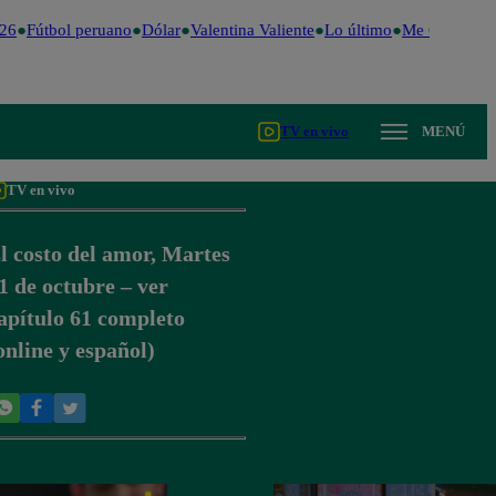
26
Fútbol peruano
Dólar
Valentina Valiente
Lo último
Me Caigo de R
TV en vivo
MENÚ
TV en vivo
l costo del amor, Martes
1 de octubre – ver
apítulo 61 completo
online y español)