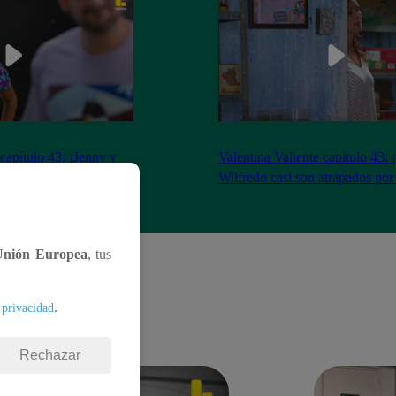
 capítulo 43: ¡Jenny y
Valentina Valiente capítulo 43: 
gocio tras tenso
Wilfredo casi son atrapados por
Unión Europea
, tus
.
 privacidad
Rechazar