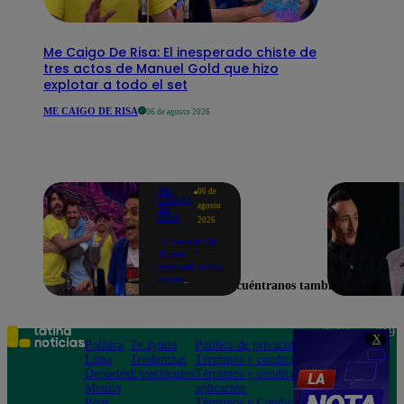
Me Caigo De Risa: El inesperado chiste de
tres actos de Manuel Gold que hizo
explotar a todo el set
ME CAIGO DE RISA
06 de agosto 2026
ME
06 de
CAIGO
agosto
DE
RISA
2026
"A Peláez le
dicen...":
Manuel Gold
hace
Encuéntranos también en
explotar de
risa a Julio
Díaz antes
de contar el
Teléfono: 219
X
chiste
Política
Te ayudo
Política de privacidad
1000
Lima
Tendencias
Términos y condiciones
Av. San
Deportes
Espectáculos
Términos y condiciones
Felipe 968
Mundo
aplicación
Jesús María
Perú
Términos y Condiciones