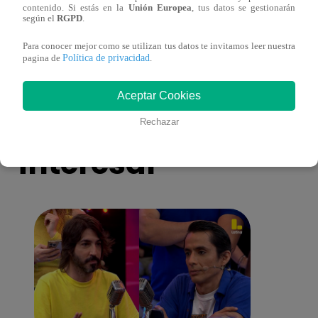
contenido. Si estás en la
Unión Europea
, tus datos se gestionarán
toma una difícil decisión por el futuro de
despi
según el
RGPD
.
sus nietos!
Para conocer mejor como se utilizan tus datos te invitamos leer nuestra
Política de privacidad
pagina de
.
Aceptar Cookies
También te puede
Rechazar
interesar