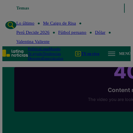
Temas
Lo último
Me Caigo de Risa
Perú Decide 2
Lo último
Me Caigo de Risa
Perú Decide 2026
Fútbol peruano
Dólar
Valentina Valiente
Política
Lima
Mundo
Te ayudo
Tendencias
TV en vivo
MENÚ
Deportes
Espectáculos