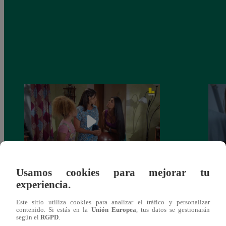
Usamos cookies para mejorar tu
Valentina Valiente capítulo 44: Kathy y
Valen
experiencia.
Jenny atan cabos sobre la relación entre
enfre
Elsa y Wilfredo!
abraz
Este sitio utiliza cookies para analizar el tráfico y personalizar
contenido. Si estás en la
Unión Europea
, tus datos se gestionarán
según el
RGPD
.