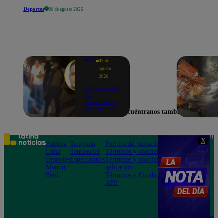
Deportes
08 de agosto 2026
Perú
07 de
agosto
2026
Giro en caso
de
empresario
secuestrado
Encuéntranos también en
y asesinado:
Habría sido
un ajuste de
cuentas
Teléfono: 219
X
Política
Te ayudo
Política de privacidad
1000
Lima
Tendencias
Términos y condiciones
Av. San
Deportes
Espectáculos
Términos y condiciones
Felipe 968
Mundo
aplicación
Jesús María
Perú
Términos y Condiciones
APP