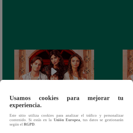
Usamos cookies para mejorar tu
experiencia.
El Destino de Melek – ver capítulo 159
El De
completo (online y español)
compl
Este sitio utiliza cookies para analizar el tráfico y personalizar
contenido. Si estás en la
Unión Europea
, tus datos se gestionarán
según el
RGPD
.