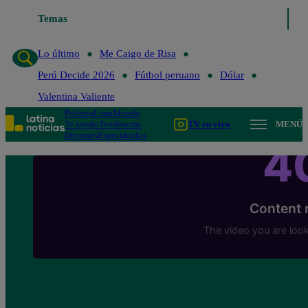
Temas
Lo último
Me Caigo de Risa
Perú Decide 2
Lo último
Me Caigo de Risa
Perú Decide 2026
Fútbol peruano
Dólar
Valentina Valiente
Política
Lima
Mundo
Te ayudo
Tendencias
TV en vivo
MENÚ
Deportes
Espectáculos