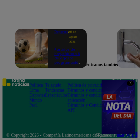
Deportes
08 de
agosto
2026
Partidos de
hoy, sábado 8
de agosto:
programación
Encuéntranos también en
para ver
fútbol EN
VIVO
Teléfono: 219
X
Política
Te ayudo
Política de privacidad
1000
Lima
Tendencias
Términos y condiciones
Av. San
Deportes
Espectáculos
Términos y condiciones
Felipe 968
Mundo
aplicación
Jesús María
Perú
Términos y Condiciones
APP
© Copyright 2026 - Compañía Latinoamericana de Radio Difusión S.A.
Síguenos