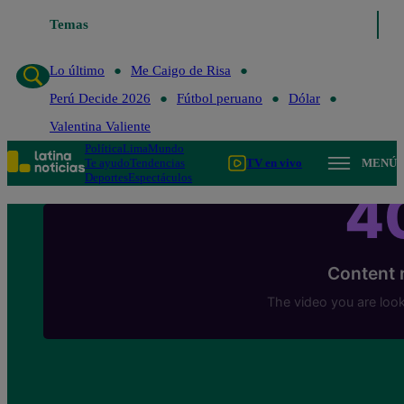
Temas
Lo último
Me Caigo de 
Lo último
Me Caigo de Risa
Perú Decide 2026
Fútbol peruano
Dólar
Valentina Valiente
Política
Lima
Mundo
Te ayudo
Tendencias
TV en vivo
MENÚ
Deportes
Espectáculos