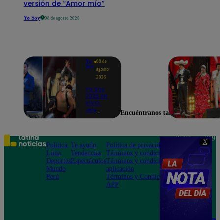
versión de “Amor mío”
Yo Soy
08 de agosto 2026
Yo
08 de
Soy
agosto
2026
Yo Soy
2026 EN
VIVO:
Jely
Encuéntranos también en
Reátegui
se une a
Nino
Bravo
Teléfono: 219
X
para
Política
Te ayudo
Política de privacidad
1000
cantar
Lima
Tendencias
Términos y condiciones
Av. San
“Noelia”
Deportes
Espectáculos
Términos y condiciones
Felipe 968
y
Mundo
aplicación
Jesús María
presenta
Perú
Términos y Condiciones
“Gracias
APP
a dios”