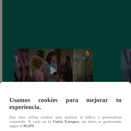
Usamos cookies para mejorar tu
Valentina Valiente capítulo 44: Kathy y
Valen
experiencia.
Jenny atan cabos sobre la relación entre
enfre
Elsa y Wilfredo!
abraz
Este sitio utiliza cookies para analizar el tráfico y personalizar
contenido. Si estás en la
Unión Europea
, tus datos se gestionarán
según el
RGPD
.