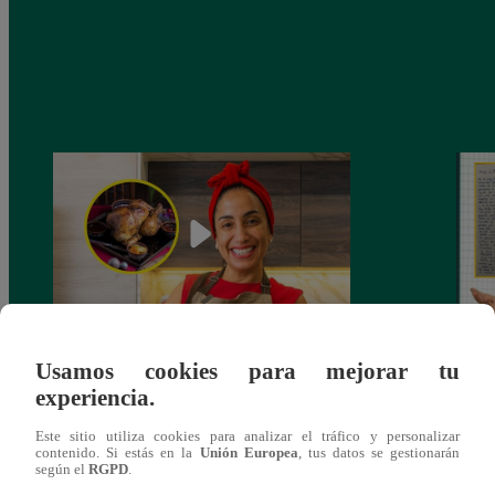
¿Por qué Nelly Rossinelli se volvió viral
La ca
Usamos cookies para mejorar tu
antes de Navidad?
conmo
experiencia.
Este sitio utiliza cookies para analizar el tráfico y personalizar
contenido. Si estás en la
Unión Europea
, tus datos se gestionarán
según el
RGPD
.