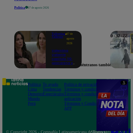
Política
07 de agosto 2026
Valentina
07 de
Valiente
agosto
2026
Valentina
Valiente
capítulo 110:
¡Macarena ya
Encuéntranos también en
no quiere
involucrarse
en la
extorsión
Teléfono: 219
X
contra Frida y
Política
Te ayudo
Política de privacidad
1000
Rodrigo!
Lima
Tendencias
Términos y condiciones
Av. San
Deportes
Espectáculos
Términos y condiciones
Felipe 968
Mundo
aplicación
Jesús María
Perú
Términos y Condiciones
APP
© Copyright 2026 - Compañía Latinoamericana de Radio Difusión S.A.
Síguenos