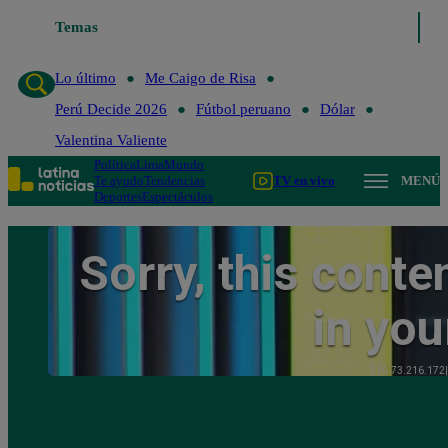
Lo último
Temas
Me Caigo de Risa
Perú Decide 2026
Fútbol peruano
Lo último
Me Caigo de Risa
Perú Decide 2026
Fútbol peruano
Dólar
Valentina Valiente
Política
Lima
Mundo
Te ayudo
Tendencias
TV en vivo
MENÚ
Deportes
Espectáculos