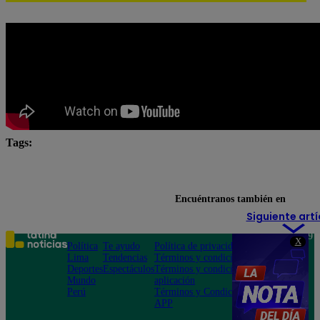
Tags:
El Gran Chef Famosos
El Gran Chef Famosos complet
El Gran Chef Famosos encuesta
El gran chef famosos p
Encuéntranos también en
Siguiente artí
Teléfono: 219
X
Política
Te ayudo
Política de privacidad
1000
Lima
Tendencias
Términos y condiciones
Av. San
Deportes
Espectáculos
Términos y condiciones
Felipe 968
Mundo
aplicación
Jesús María
Perú
Términos y Condiciones
APP