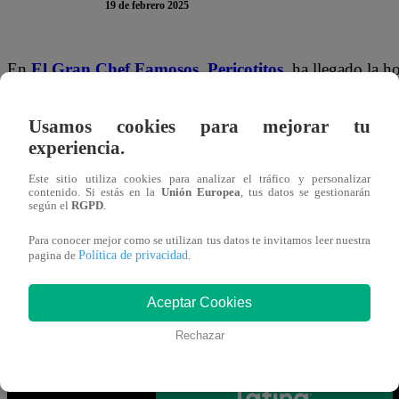
19 de febrero 2025
En
El Gran Chef Famosos,
Pericotitos
, ha llegado la h
“chefcitos”.
A continuación, te presentamos la encuesta d
respuesta y da
clic
en ella para participar. Recuerda que s
Usamos cookies para mejorar tu
experiencia.
Gracias por participar en la encuesta. ¡Tu opinión es MUY
Este sitio utiliza cookies para analizar el tráfico y personalizar
contenido. Si estás en la
Unión Europea
, tus datos se gestionarán
según el
RGPD
.
Mira AQUÍ el nuevo episodio de “El Gr
Para conocer mejor como se utilizan tus datos te invitamos leer nuestra
EN VIVO vía señal de Latina
Política de privacidad
pagina de
.
Aceptar Cookies
Rechazar