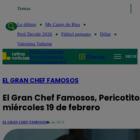
Temas
Lo último
Me Caigo de Ris
Lo último
Me Caigo de Risa
Perú Decide 2026
Fútbol peruano
Dólar
Valentina Valiente
Política
Lima
Mundo
Te ayudo
Tendencias
TV en vivo
MENÚ
Deportes
Espectáculos
EL GRAN CHEF FAMOSOS
El Gran Chef Famosos, Pericotito
miércoles 19 de febrero
EL GRAN CHEF FAMOSOS
a las 18:11