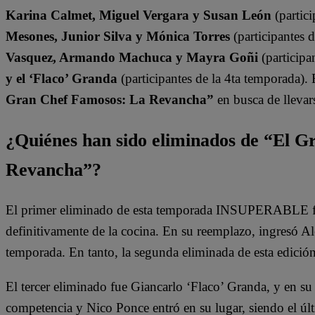
Karina Calmet, Miguel Vergara y Susan León
(partici
Mesones, Junior Silva y Mónica Torres
(participantes 
Vasquez, Armando Machuca y Mayra Goñi
(participa
y el ‘Flaco’ Granda
(participantes de la 4ta temporada).
Gran Chef Famosos: La Revancha”
en busca de llevars
¿Quiénes han sido eliminados de “El 
Revancha”?
El primer eliminado de esta temporada INSUPERABLE fu
definitivamente de la cocina. En su reemplazo, ingresó A
temporada. En tanto, la segunda eliminada de esta edició
El tercer eliminado fue Giancarlo ‘Flaco’ Granda, y en su
competencia y Nico Ponce entró en su lugar, siendo el últ