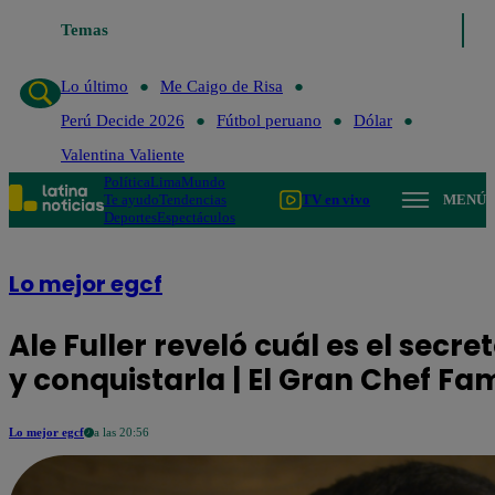
Temas
Lo último
Me Caigo de Risa
Perú Decide 20
Lo último
Me Caigo de Risa
Perú Decide 2026
Fútbol peruano
Dólar
Valentina Valiente
Política
Lima
Mundo
Te ayudo
Tendencias
TV en vivo
MENÚ
Deportes
Espectáculos
Lo mejor egcf
Ale Fuller reveló cuál es el sec
y conquistarla | El Gran Chef F
Lo mejor egcf
a las 20:56