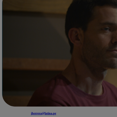
jherrera@latina.pe