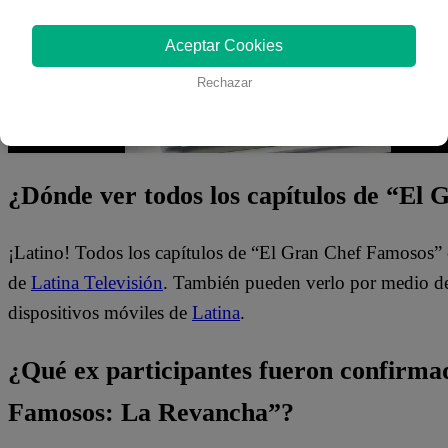
Aceptar Cookies
Rechazar
¿Dónde ver todos los capítulos de “El
¡Latino! Todos los capítulos de “El Gran Chef Famosos” 
de
Latina Televisión
. También pueden verlo por medio del
dispositivos móviles de
Latina
.
¿Qué ex participantes fueron confirma
Famosos: La Revancha”?