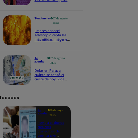
Tendencias
07 de agosto
2026
¡Impresionante!
Telescopio capta las
más nítidas imágenes
de lo que ocurre en la
superficie del Sol
Te
07 de agosto
ayudo
2026
Dólar en Perú: a
cuánto se cotizó el
cierre de hoy, 7 de
agosto de 2026
tacados
Te
26 de mayo
ayudo
2025
Revisa si tienes
deudas
consultando
con tu DNI: