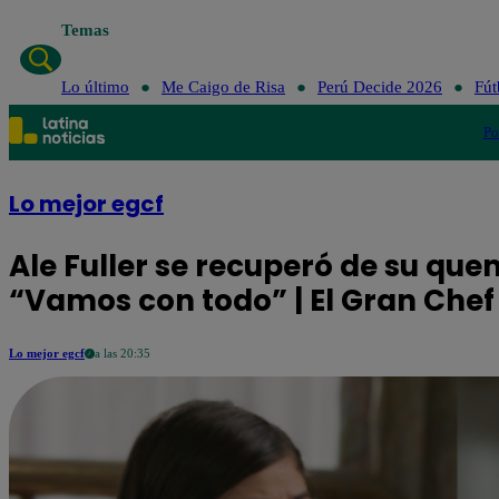
Temas
Lo último
Me C
Lo último
Me Caigo de Risa
Perú Decide 2026
Fút
Po
Lo mejor egcf
Ale Fuller se recuperó de su que
“Vamos con todo” | El Gran Che
Lo mejor egcf
a las 20:35