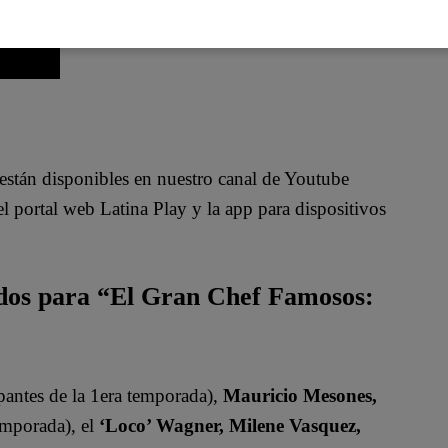
están disponibles en nuestro canal de Youtube
 portal web Latina Play y la app para dispositivos
ados para “El Gran Chef Famosos:
pantes de la 1era temporada),
Mauricio Mesones,
emporada), el
‘Loco’ Wagner, Milene Vasquez,