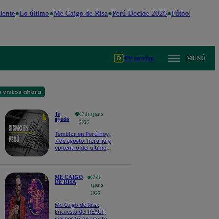
ente
Lo último
Me Caigo de Risa
Perú Decide 2026
Fútbol peruano
TV en vivo
MENÚ
 vistos ahora
Te
07 de agosto
ayudo
2026
Temblor en Perú hoy,
7 de agosto: horario y
epicentro del último
sismo, según IGP
ME CAIGO
07 de
DE RISA
agosto
2026
Me Caigo de Risa:
Encuesta del REACT,
viernes 07 de agosto