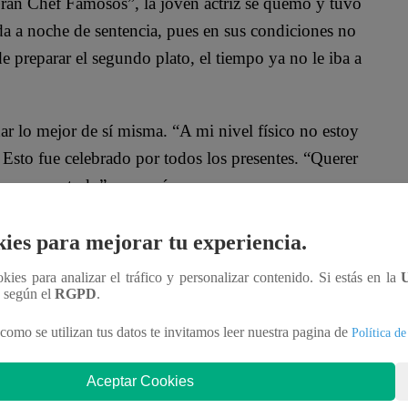
 Gran Chef Famosos”, la joven actriz se quemó y tuvo
a a noche de sentencia, pues en sus condiciones no
e preparar el segundo plato, el tiempo ya no le iba a
ar lo mejor de sí misma. “A mi nivel físico no estoy
Esto fue celebrado por todos los presentes. “Querer
Vamos con todo”, expresó.
o de “El Gran Chef Famosos”, donde hubieron
ies para mejorar tu experiencia.
ón y Javier Masías volvió al programa luego de
ookies para analizar el tráfico y personalizar contenido. Si estás en la
ará a la cocina para poner en aprietos a los
n según el
RGPD
.
como se utilizan tus datos te invitamos leer nuestra pagina de
Política de
Aceptar Cookies