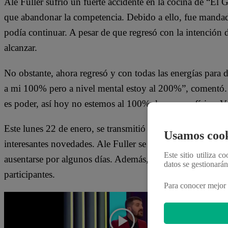
Ale Fuller sufrió un fuerte accidente en la cocina de “El
que abandonar la competencia. Debido a ello, fue mandad
podía continuar. A pesar de que regresó con la intención d
alcanzar.
No obstante, ahora regresó y con todas las energías para d
a mi 100% pero a nivel mental estoy al 200%”, comentó. 
es poder, así hoy no estemos al 100% de manera física. 
Este lunes 22 de enero, se transmitió un nuevo episodi
Usamos cook
interesantes novedades. Ale Fuller se recuperó de su lesi
Este sitio utiliza c
ausentarse por algunos días. Además, un chef invitado lleg
datos se gestionará
participantes.
Para conocer mejor 