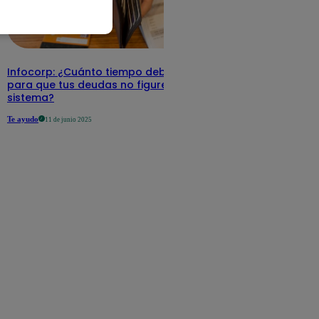
Infocorp: ¿Cuánto tiempo debe pasar
para que tus deudas no figuren en su
sistema?
Te ayudo
11 de junio 2025