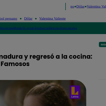
aigo de Risa
Perú Decide 2026
Fútbol peruano
Dólar
Valentina Vali
bol peruano
Dólar
Valentina Valiente
lítica
Lima
Mundo
Te ayudo
Tendencias
Deportes
Espectáculos
Más
madura y regresó a la cocina:
f Famosos