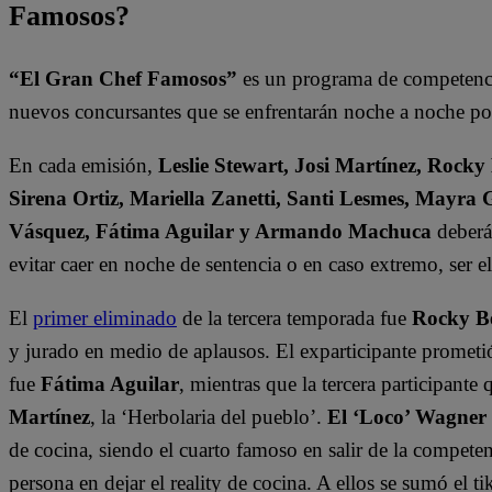
Famosos?
“El Gran Chef Famosos”
es un programa de competencia
nuevos concursantes que se enfrentarán noche a noche por 
En cada emisión,
Leslie Stewart, Josi Martínez, Rocky
Sirena Ortiz, Mariella Zanetti, Santi Lesmes, Mayra 
Vásquez, Fátima Aguilar y Armando Machuca
deberán
evitar caer en noche de sentencia o en caso extremo, ser 
El
primer eliminado
de la tercera temporada fue
Rocky B
y jurado en medio de aplausos. El exparticipante prometi
fue
Fátima Aguilar
, mientras que la tercera participant
Martínez
, la ‘Herbolaria del pueblo’.
El ‘Loco’ Wagner
de cocina, siendo el cuarto famoso en salir de la compete
persona en dejar el reality de cocina. A ellos se sumó el t