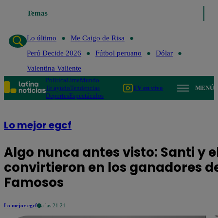
Temas
Lo último
Me C
Lo último
Me Caigo de Risa
Perú Decide 2026
Fútbol peruano
Dólar
Valentina Valiente
Política
Lima
Mundo
Te ayudo
Tendencias
TV en vivo
MENÚ
Deportes
Espectáculos
Lo mejor egcf
Algo nunca antes visto: Santi y 
convirtieron en los ganadores de
Famosos
Lo mejor egcf
a las 21:21