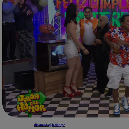
dleonardo@latina.pe