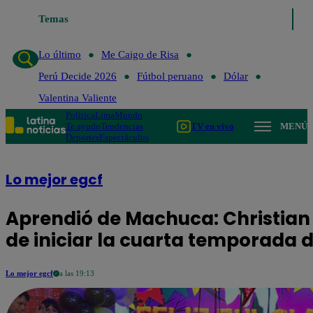
Temas
Lo último
Me Caigo de Ri
Lo último
Me Caigo de Risa
Perú Decide 2026
Fútbol peruano
Dólar
Valentina Valiente
Política
Lima
Mundo
Te ayudo
Tendencias
TV en vivo
MENÚ
Deportes
Espectáculos
Lo mejor egcf
Aprendió de Machuca: Christian 
de iniciar la cuarta temporada 
Lo mejor egcf
a las 19:13