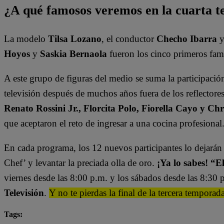
¿A qué famosos veremos en la cuarta 
La modelo
Tilsa Lozano
, el conductor
Checho Ibarra
y
Hoyos
y
Saskia Bernaola
fueron los cinco primeros fam
A este grupo de figuras del medio se suma la participaci
televisión después de muchos años fuera de los reflector
Renato Rossini Jr., Florcita Polo, Fiorella Cayo y Chr
que
aceptaron el reto de ingresar a una cocina profesional
En cada programa, los 12 nuevos participantes lo dejarán t
Chef’ y levantar la preciada olla de oro.
¡Ya lo sabes! “
viernes desde las 8:00 p.m. y los sábados desde las 8:30 p
Televisión
.
Y no te pierdas la final de la tercera temporad
Tags: