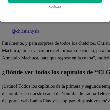
con su participación en el programa. El cómico ya cuenta 
Rechazar
también le comentan en los dos videos que tiene y espera
concurso de cocina.
@christianysla
Finalmente, y para sorpresa de todos los chefcitos, Chris
Machuca, quien ya conoce del formato de cocina, para qu
Armando Machuca, para que regrese en la cuarta”, indicó
¿Dónde ver todos los capítulos de “El
¡Latino! Todos los capítulos de la primera y segunda te
disponibles en nuestro canal de Youtube de Latina Telev
del portal web Latina Play y la app para dispositivos móvi