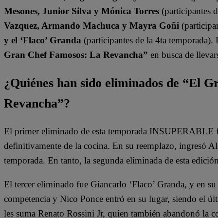
Mesones, Junior Silva y Mónica Torres
(participantes 
Vazquez, Armando Machuca y Mayra Goñi
(participa
y el ‘Flaco’ Granda
(participantes de la 4ta temporada).
Gran Chef Famosos: La Revancha”
en busca de llevars
¿Quiénes han sido eliminados de “El 
Revancha”?
El primer eliminado de esta temporada INSUPERABLE fu
definitivamente de la cocina. En su reemplazo, ingresó A
temporada. En tanto, la segunda eliminada de esta edició
El tercer eliminado fue Giancarlo ‘Flaco’ Granda, y en su
competencia y Nico Ponce entró en su lugar, siendo el últ
les suma Renato Rossini Jr, quien también abandonó la c