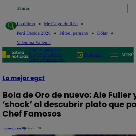
Temas
Lo último
Me Caigo de Risa
Perú Decid
Lo último
Me Caigo de Risa
Perú Decide 2026
Fútbol peruano
Dólar
Valentina Valiente
Política
Lima
Mundo
Te ayudo
Tendencias
TV en vivo
MENÚ
Deportes
Espectáculos
Lo mejor egcf
Bola de Oro de nuevo: Ale Fuller
‘shock’ al descubrir plato que po
Chef Famosos
Lo mejor egcf
a las 20:20