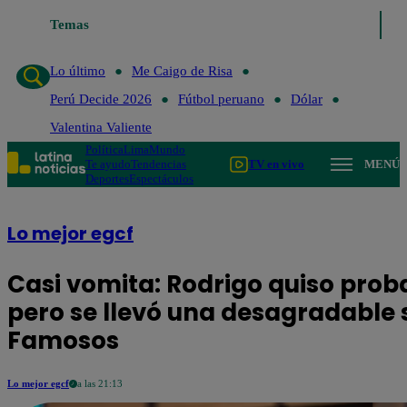
Lo último
Temas
Me Caigo de Risa
Perú Decide 2026
Fútbol peruan
Lo último
Me Caigo de Risa
Perú Decide 2026
Fútbol peruano
Dólar
Valentina Valiente
Política
Lima
Mundo
Te ayudo
Tendencias
TV en vivo
MENÚ
Deportes
Espectáculos
Lo mejor egcf
Casi vomita: Rodrigo quiso prob
pero se llevó una desagradable s
Famosos
Lo mejor egcf
a las 21:13