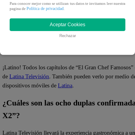
Para conocer mejor como se utilizan tus datos te invitamos leer nuestra
Política de privacidad
pagina de
.
Aceptar Cookies
Rechazar
¿Dónde ver todos los capítulos de “El
¡Latino! Todos los capítulos de “El Gran Chef Famosos” 
de
Latina Televisión
. También pueden verlo por medio del
dispositivos móviles de
Latina
.
¿Cuáles son las ocho duplas confirma
X2”?
Latina Televisión llevará la experiencia gastronómica a 