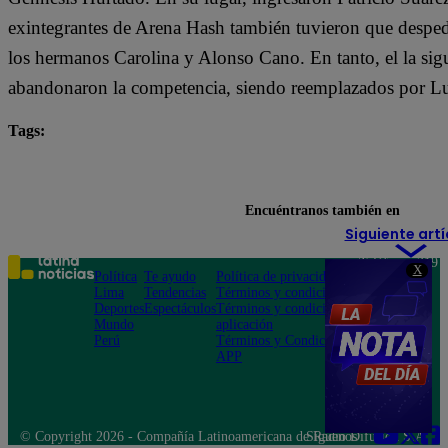
exintegrantes de Arena Hash también tuvieron que despe
los hermanos Carolina y Alonso Cano. En tanto, el la si
abandonaron la competencia, siendo reemplazados por Lu
Tags:
destacada minuto
El Gran Chef Famosos
El Gr
Rodrigo Sánchez Patiño
Encuéntranos también en
Siguiente artí
Teléfono: 219
X
Política
Te ayudo
Política de privacidad
1000
Lima
Tendencias
Términos y condiciones
Av. San
Deportes
Espectáculos
Términos y condiciones
Felipe 968
Mundo
aplicación
Jesús María
Perú
Términos y Condiciones
APP
© Copyright 2026 - Compañía Latinoamericana de Radio Difusión S.A.
Síguenos