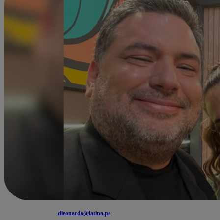
dleonardo@latina.pe