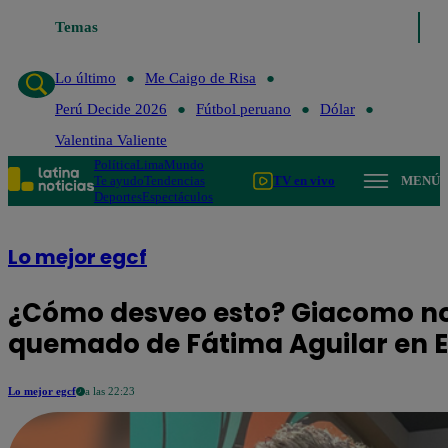
Temas
Lo último
Me Caigo de Risa
Lo último
Me Caigo de Risa
Perú Decide 2026
Fútbol peruano
Dólar
Valentina Valiente
Política
Lima
Mundo
Te ayudo
Tendencias
TV en vivo
MENÚ
Deportes
Espectáculos
Lo mejor egcf
¿Cómo desveo esto? Giacomo no 
quemado de Fátima Aguilar en 
Lo mejor egcf
a las 22:23