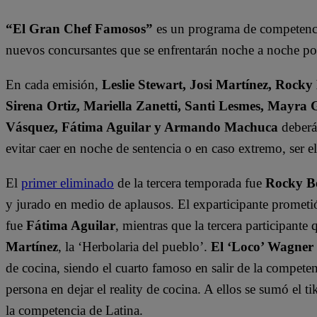
“El Gran Chef Famosos”
es un programa de competencia
nuevos concursantes que se enfrentarán noche a noche por 
En cada emisión,
Leslie Stewart, Josi Martínez, Rocky
Sirena Ortiz, Mariella Zanetti, Santi Lesmes, Mayra 
Vásquez, Fátima Aguilar y Armando Machuca
deberán
evitar caer en noche de sentencia o en caso extremo, ser 
El
primer eliminado
de la tercera temporada fue
Rocky B
y jurado en medio de aplausos. El exparticipante prometi
fue
Fátima Aguilar
, mientras que la tercera participant
Martínez
, la ‘Herbolaria del pueblo’.
El ‘Loco’ Wagner
de cocina, siendo el cuarto famoso en salir de la compete
persona en dejar el reality de cocina. A ellos se sumó el t
la competencia de Latina.