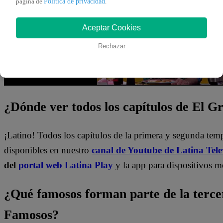
Política de privacidad
pagina de
.
Aceptar Cookies
Rechazar
¿Dónde ver todos los capítulos de El 
¡Latino! Todos los capítulos de la primera y segunda te
disponibles en nuestro
canal de Youtube de Latina Tele
del
portal web Latina Play
y la app para dispositivos m
¿Qué famosos forman parte de la terc
Famosos?