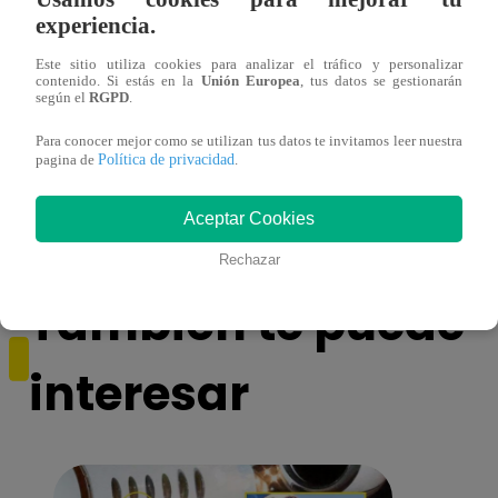
experiencia.
Este sitio utiliza cookies para analizar el tráfico y personalizar
contenido. Si estás en la
Unión Europea
, tus datos se gestionarán
según el
RGPD
.
¿Por qué Nelly Rossinelli se volvió viral
La ca
Para conocer mejor como se utilizan tus datos te invitamos leer nuestra
antes de Navidad?
conmo
Política de privacidad
pagina de
.
Aceptar Cookies
Rechazar
También te puede
interesar