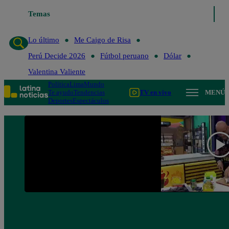
Temas
Lo último
Me Caigo de Risa
Lo último
Me Caigo de Risa
Perú Decide 2026
Fútbol peruano
Dólar
Valentina Valiente
Política
Lima
Mundo
Te ayudo
Tendencias
TV en vivo
MENÚ
Deportes
Espectáculos