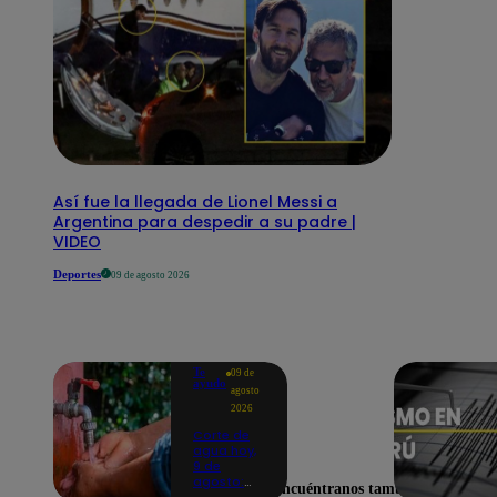
Así fue la llegada de Lionel Messi a
Argentina para despedir a su padre |
VIDEO
Deportes
09 de agosto 2026
Te
09 de
ayudo
agosto
2026
Corte de
agua hoy,
9 de
agosto:
Encuéntranos también en