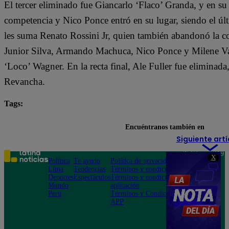
El tercer eliminado fue Giancarlo ‘Flaco’ Granda, y en su
competencia y Nico Ponce entró en su lugar, siendo el últ
les suma Renato Rossini Jr, quien también abandonó la c
Junior Silva, Armando Machuca, Nico Ponce y Milene Va
‘Loco’ Wagner. En la recta final, Ale Fuller fue eliminad
Revancha.
Tags:
destacada minuto
El Gran Chef Famosos
Encuéntranos también en
Siguiente artí
Teléfono: 219
X
Política
Te ayudo
Política de privacidad
1000
Lima
Tendencias
Términos y condiciones
Av. San
Deportes
Espectáculos
Términos y condiciones
Felipe 968
Mundo
aplicación
Jesús María
Perú
Términos y Condiciones
APP