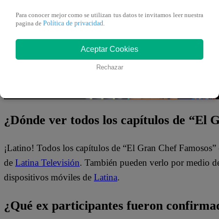
gran final, ¿quiénes lo conseguirán?
Para conocer mejor como se utilizan tus datos te invitamos leer nuestra
Política de privacidad
pagina de
.
Aceptar Cookies
Rechazar
¿Dónde ver todos los capítulos de “El
¡Latino! Todos los capítulos de “El Gran Chef Famosos” 
de
Latina Televisión
. También pueden verlo por medio del
dispositivos móviles de
Latina
.
¿Qué ex participantes fueron confirma