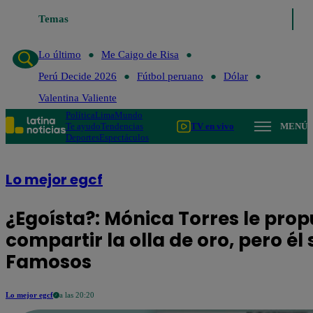
Temas
Lo último
Me Caigo de R
Lo último
Me Caigo de Risa
Perú Decide 2026
Fútbol peruano
Dólar
Valentina Valiente
Política
Lima
Mundo
Te ayudo
Tendencias
TV en vivo
MENÚ
Deportes
Espectáculos
Lo mejor egcf
¿Egoísta?: Mónica Torres le prop
compartir la olla de oro, pero él
Famosos
Lo mejor egcf
a las 20:20