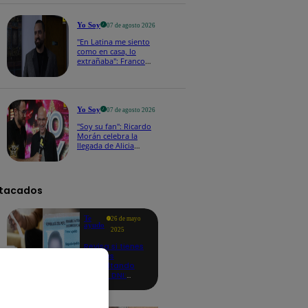
a los viernes
Yo Soy
07 de agosto 2026
"En Latina me siento
como en casa, lo
extrañaba": Franco
Cabrera emocionado
por estreno de Yo Soy
2026
Yo Soy
07 de agosto 2026
"Soy su fan": Ricardo
Morán celebra la
llegada de Alicia
Mercado a Yo Soy
2026
tacados
Te
26 de mayo
ayudo
2025
Revisa si tienes
deudas
consultando
con tu DNI:
aquí los
detalles