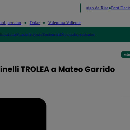
Lo último
Me Caigo de Risa
Perú Decid
bol peruano
Dólar
Valentina Valiente
lítica
Lima
Mundo
Te ayudo
Tendencias
Deportes
Espectáculos
Más
sinelli TROLEA a Mateo Garrido