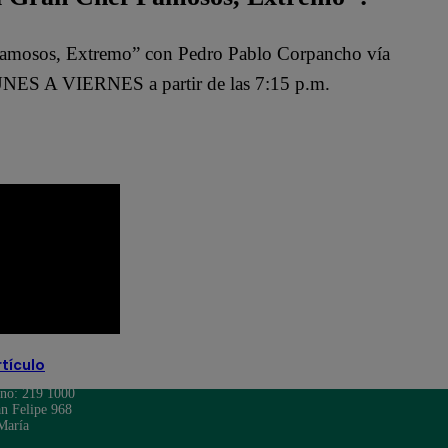
Famosos, Extremo” con Pedro Pablo Corpancho vía
NES A VIERNES a partir de las 7:15 p.m.
rtículo
ono: 219 1000
n Felipe 968
María