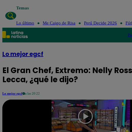
Temas
Lo último
Me Caigo de Risa
Perú Decide 2026
Fút
Po
Lo mejor egcf
El Gran Chef, Extremo: Nelly Ros
Lecca, ¿qué le dijo?
Lo mejor egcf
a las 20:22