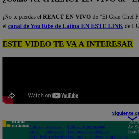
¡No te pierdas el
REACT EN VIVO
de “El Gran Chef 
el
canal de YouTube de Latina EN ESTE LINK
de LU
ESTE VIDEO TE VA A INTERESAR
Siguiente a
Teléf
Política
Te ayudo
Política de privacidad
Av. Sa
Lima
Tendencias
Términos y condiciones
Jesús 
Deportes
Espectáculos
Términos y condiciones aplicación