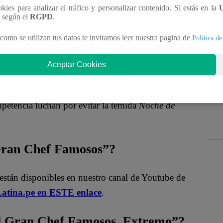
ookies para analizar el tráfico y personalizar contenido. Si estás en la
n según el
RGPD
.
como se utilizan tus datos te invitamos leer nuestra pagina de
Política de
Aceptar Cookies
tencia en la cocina de “
El Gran Chef Famosos,
petencia
luchan por evitar la temida
Noche de
 Gran Chef Famosos”?
están disponibles en nuestro canal de Youtube de
atina.pe en ESTE enlace
.
 Gran Chef Famosos, Extremo”?