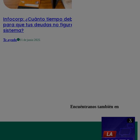
Infocorp: ¿Cuánto tiempo debe pasar
para que tus deudas no figuren en su
sistema?
Te ayudo
11 de junio 2025
Encuéntranos también en
X