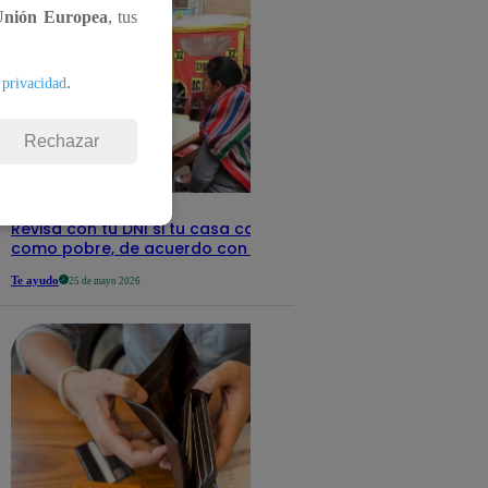
Unión Europea
, tus
.
 privacidad
Rechazar
Revisa con tu DNI si tu casa califica
como pobre, de acuerdo con el Sisfoh
Te ayudo
25 de mayo 2026