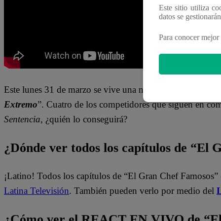
Este sitio utiliza c
datos se gestionará
Para conocer mejor 
Este lunes 31 de marzo se vive una nueva noche de compe
Extremo
”. Cuatro de los competidores que siguen en
com
Sentencia
, ¿quién lo conseguirá?
¿Dónde ver todos los capítulos de “El
¡Latino! Todos los capítulos de “El Gran Chef Famosos” 
Latina Televisión
. También pueden verlo por medio del
L
¿Cómo ver el REACT EN VIVO de “El