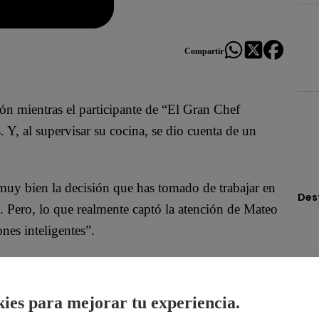
Compartir
ión mientras el participante de “El Gran Chef
Y, al supervisar su cocina, se dio cuenta de un
muy bien la decisión que has tomado de trabajar en
Des
s”. Pero, lo que realmente captó la atención de Mateo
nes inteligentes”.
esionario: “¿Cómo que ya estoy? ¿Cómo que recién,
ies para mejorar tu experiencia.