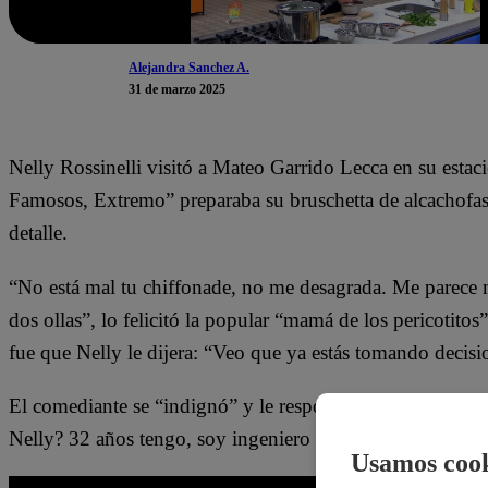
Alejandra Sanchez A.
31 de marzo 2025
Nelly Rossinelli visitó a Mateo Garrido Lecca en su estac
Famosos, Extremo” preparaba su bruschetta de alcachofas. 
detalle.
“No está mal tu chiffonade, no me desagrada. Me parece 
dos ollas”, lo felicitó la popular “mamá de los pericotito
fue que Nelly le dijera: “Veo que ya estás tomando decisio
El comediante se “indignó” y le respondió desde el conf
Nelly? 32 años tengo, soy ingeniero industrial”.
Usamos cook