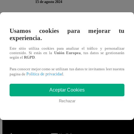
15 de agosto 2024
Adolfo Aguilar
culpó a su desconocimiento del idioma fr
Usamos cookies para mejorar tu
“
El Gran Chef Famosos, La Academia
”. El alumno ase
experiencia.
impide avanzar.
Este sitio utiliza cookies para analizar el tráfico y personalizar
contenido. Si estás en la
Unión Europea
, tus datos se gestionarán
“
Todas estas palabras que nos enseñan: concasse, chiff
según el
RGPD
.
entiendo nada
”, aseguró Adolfo Aguilar.
Para conocer mejor como se utilizan tus datos te invitamos leer nuestra
Política de privacidad
pagina de
.
Pero a su rescate llegó Vanessa Terkes, quien no tuvo pr
pepas ni cáscara y en cuadritos más grandes que el bru
Aceptar Cookies
Rechazar