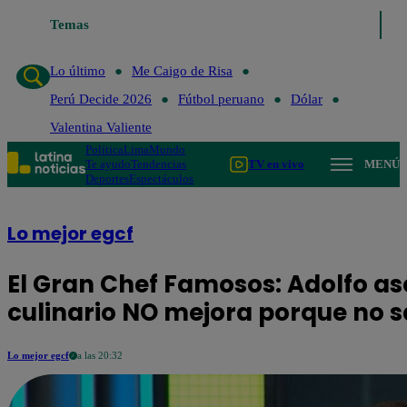
Temas
Lo último
Me Caigo de
Lo último
Me Caigo de Risa
Perú Decide 2026
Fútbol peruano
Dólar
Valentina Valiente
Política
Lima
Mundo
Te ayudo
Tendencias
TV en vivo
MENÚ
Deportes
Espectáculos
Lo mejor egcf
El Gran Chef Famosos: Adolfo as
culinario NO mejora porque no 
Lo mejor egcf
a las 20:32