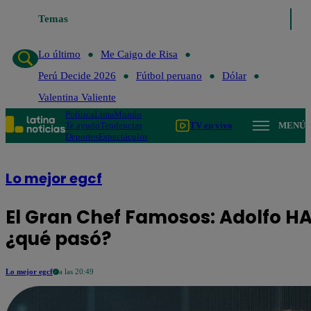
Temas
Lo último
Me Caigo de Risa
Perú Dec
Lo último
Me Caigo de Risa
Perú Decide 2026
Fútbol peruano
Dólar
Valentina Valiente
Política
Lima
Mundo
Te ayudo
Tendencias
TV en vivo
MENÚ
Deportes
Espectáculos
Lo mejor egcf
El Gran Chef Famosos: Adolfo HAL
¿qué pasó?
Lo mejor egcf
a las 20:49