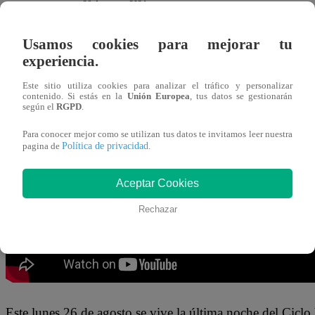
26 de agosto 2024
Usamos cookies para mejorar tu
Adolfo Aguilar no dejó pasar la oportunidad de HALAGA
experiencia.
en “
El Gran Chef Famosos, La Academia
”. El partici
Este sitio utiliza cookies para analizar el tráfico y personalizar
contenido. Si estás en la
Unión Europea
, tus datos se gestionarán
según el
RGPD
.
Todo empezó porque Adolfo no quería que Israel se adueñ
“
No te copies mis chistes, ¿ya Dreyfus? Porque eres g
Para conocer mejor como se utilizan tus datos te invitamos leer nuestra
Política de privacidad
pagina de
.
ante cámaras.
Aceptar Cookies
Rechazar
Este lunes 26 de agosto
se vive la última noche del Ciclo