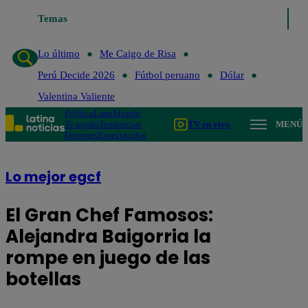
Lo último
Temas
Me Caigo de Risa
Perú Decide 2026
Fútbol peruano
D
Lo último
Me Caigo de Risa
Perú Decide 2026
Fútbol peruano
Dólar
Valentina Valiente
Política
Lima
Mundo
Te ayudo
Tendencias
TV en vivo
MENÚ
Deportes
Espectáculos
Lo mejor egcf
El Gran Chef Famosos:
Alejandra Baigorria la
rompe en juego de las
botellas