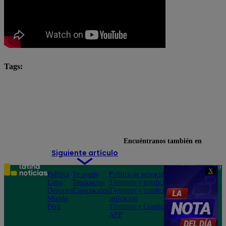
Tags:
Alejandra Baigorria
El Gran Chef Famosos
El Gran Chef Famosos completo
El Gran Chef Famosos: La Academia
Encuéntranos también en
Siguiente artículo
Teléfono: 219
X
Política
Te ayudo
Política de privacidad
1000
Lima
Tendencias
Términos y condiciones
Av. San
Deportes
Espectáculos
Términos y condiciones
Felipe 968
Mundo
aplicación
Jesús María
Perú
Términos y Condiciones
APP