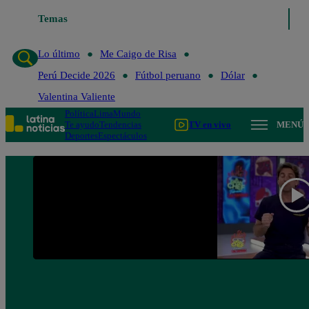
Temas
Lo último
Me Caigo de Ris
Lo último
Me Caigo de Risa
Perú Decide 2026
Fútbol peruano
Dólar
Valentina Valiente
Política
Lima
Mundo
Te ayudo
Tendencias
TV en vivo
MENÚ
Deportes
Espectáculos