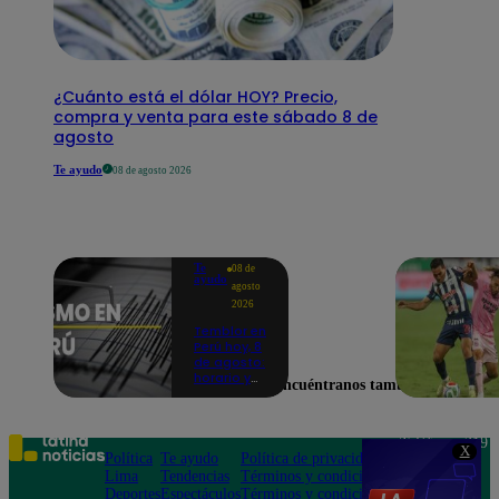
¿Cuánto está el dólar HOY? Precio,
compra y venta para este sábado 8 de
agosto
Te ayudo
08 de agosto 2026
Te
08 de
ayudo
agosto
2026
Temblor en
Perú hoy, 8
de agosto:
horario y
Encuéntranos también en
epicentro
del último
sismo,
según IGP
Teléfono: 219
X
Política
Te ayudo
Política de privacidad
1000
Lima
Tendencias
Términos y condiciones
Av. San
Deportes
Espectáculos
Términos y condiciones
Felipe 968