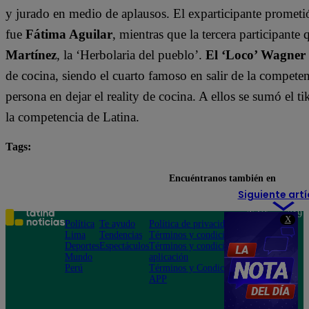
y jurado en medio de aplausos. El exparticipante prometi
fue
Fátima Aguilar
, mientras que la tercera participant
Martínez
, la ‘Herbolaria del pueblo’.
El ‘Loco’ Wagner
de cocina, siendo el cuarto famoso en salir de la compete
persona en dejar el reality de cocina. A ellos se sumó el t
la competencia de Latina.
Tags:
destacada minuto
El Gran Chef Famosos
Encuéntranos también en
Siguiente artí
Teléfono: 219
X
Política
Te ayudo
Política de privacidad
1000
Lima
Tendencias
Términos y condiciones
Av. San
Deportes
Espectáculos
Términos y condiciones
Felipe 968
Mundo
aplicación
Jesús María
Perú
Términos y Condiciones
APP