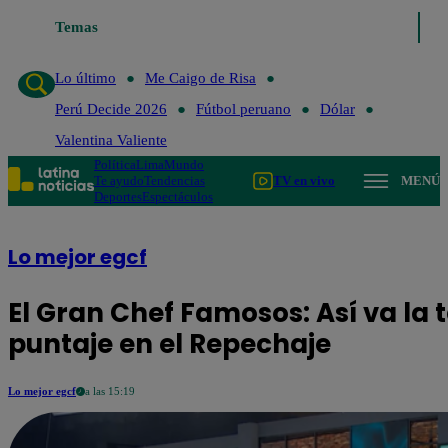
Temas
Lo último
Me Caigo de Risa
Perú
Lo último
Me Caigo de Risa
Perú Decide 2026
Fútbol peruano
Dólar
Valentina Valiente
Política
Lima
Mundo
Te ayudo
Tendencias
TV en vivo
MENÚ
Deportes
Espectáculos
Lo mejor egcf
El Gran Chef Famosos: Así va la
puntaje en el Repechaje
Lo mejor egcf
a las 15:19