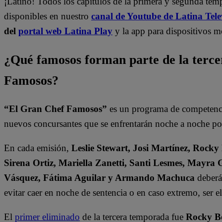
¡Latino! Todos los capítulos de la primera y segunda te
disponibles en nuestro
canal de Youtube de Latina Tele
del
portal web Latina Play
y la app para dispositivos m
¿Qué famosos forman parte de la terc
Famosos?
“El Gran Chef Famosos”
es un programa de competencia
nuevos concursantes que se enfrentarán noche a noche por 
En cada emisión,
Leslie Stewart, Josi Martínez, Rocky
Sirena Ortiz, Mariella Zanetti, Santi Lesmes, Mayra 
Vásquez, Fátima Aguilar y Armando Machuca
deberán
evitar caer en noche de sentencia o en caso extremo, ser 
El
primer eliminado
de la tercera temporada fue
Rocky B