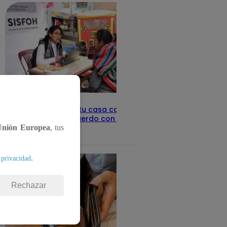
Revisa con tu DNI si tu casa califica
como pobre, de acuerdo con el Sisfoh
Unión Europea
, tus
Te ayudo
25 de mayo 2026
.
 privacidad
Rechazar