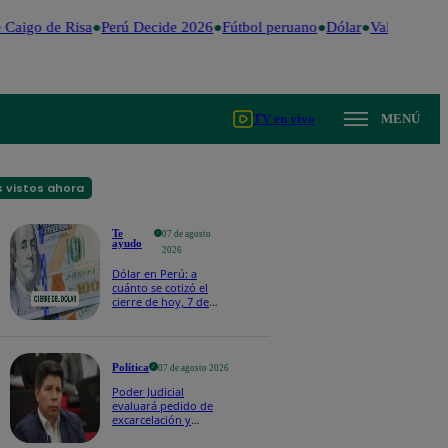
Caigo de Risa
Perú Decide 2026
Fútbol peruano
Dólar
Valentina Val
TV en vivo
MENÚ
 vistos ahora
Te
07 de agosto
ayudo
2026
Dólar en Perú: a
cuánto se cotizó el
cierre de hoy, 7 de
agosto de 2026
Política
07 de agosto 2026
Poder Judicial
evaluará pedido de
excarcelación y
nulidad de condena
de Pedro Castillo