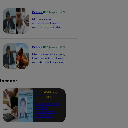
Política
07 de agosto 2026
MEF anuncia que
aumento del sueldo
mínimo será en dos
etapas: "El primero,
posiblemente, de S/
100 y el otro de S/ 70"
Política
07 de agosto 2026
Menos Fiestas Patrias,
Navidad y Año Nuevo:
ministro de Economía
anuncia que se
moverán los feriados
a los viernes
tacados
Te
26 de mayo
ayudo
2025
Revisa si tienes
deudas
consultando
con tu DNI:
aquí los
detalles