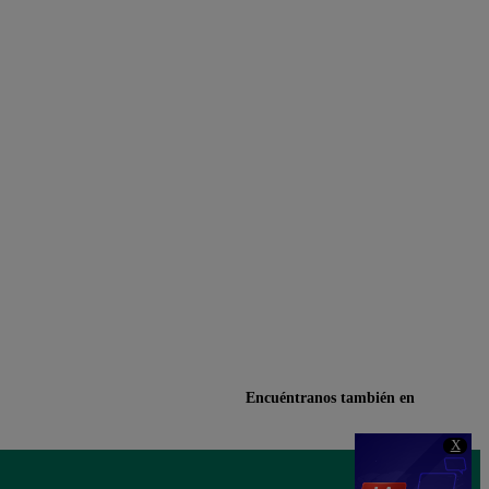
Encuéntranos también en
X