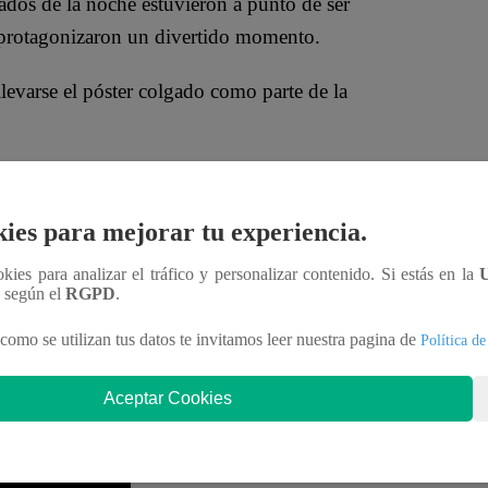
ados de la noche estuvieron a punto de ser
 protagonizaron un divertido momento.
llevarse el póster colgado como parte de la
 y, sobre todo, a Ishana. Junto a su papá Ismael
uál es el mío”
, reportó.
ies para mejorar tu experiencia.
i entre risas. Ante la mirada atenta de su mamá Alli,
ookies para analizar el tráfico y personalizar contenido. Si estás en la
n según el
RGPD
.
como se utilizan tus datos te invitamos leer nuestra pagina de
Política de
Aceptar Cookies