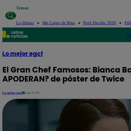
Temas
Lo último
Me Caigo de Risa
Perú 
Lo último
Me Caigo de Risa
Perú Decide 2026
Fút
Po
Lo mejor egcf
El Gran Chef Famosos: Bianca Ba
APODERAN? de póster de Twice
Lo mejor egcf
a las 21:42