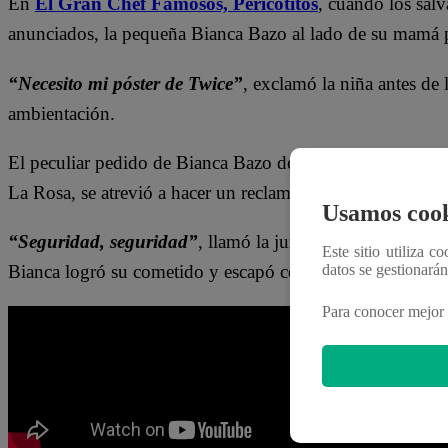
En
El Gran Chef Famosos,
Pericotitos
, cuando los salv
anunciados, la pequeña Bianca Bazo al lado de su mamá
“Necesito mi póster de Twice”
, exclamó la niña antes de 
ambientación.
El peculiar pedido de Bianca Bazo dejó EN SHOCK a todos
La Rosa, se atrevió a hacer un reclamo:
“No, yo ya dije c
Usamos cook
“Seguridad, seguridad”
, llamó la jurado Nelly Rossinell
Este sitio utiliza c
Bianca logró su cometido y escapó con el póster.
datos se gestionará
Para conocer mejor 