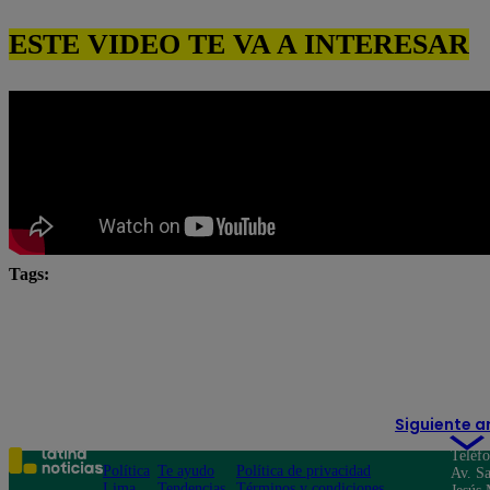
ESTE VIDEO TE VA A INTERESAR
Tags:
El Gran Chef
El Gran Chef Famosos
El Gran C
El Gran Chef Famosos EN VIVO
El Gran Chef Famos
El Gran Chef Famosos resumen
Siguiente a
Teléf
Política
Te ayudo
Política de privacidad
Av. Sa
Lima
Tendencias
Términos y condiciones