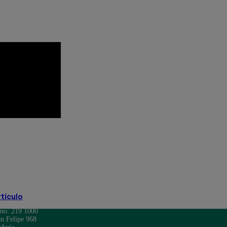
hef Famosos completo
os encuesta
El gran chef famosos pericotitos
rtículo
ono: 219 1000
n Felipe 968