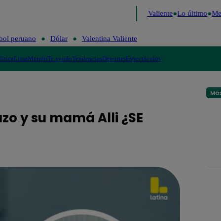
Decide 2026
Fútbol peruano
Dólar
Valentina Valiente
Lo último
Me 
bol peruano
Dólar
Valentina Valiente
lítica
Lima
Mundo
Te ayudo
Tendencias
Deportes
Espectáculos
Más
zo y su mamá Alli ¿SE