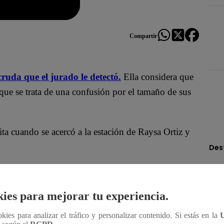
Compartir
uda que el jurado le detectó.
Ella considera que
que se trata de una confusión por el tamaño de sus
ta cuando se acercó a la estación de Raysa Ortiz y
Des
 la icónica película de “Shreck”, haciendo alusión a
expresó.
ies para mejorar tu experiencia.
ookies para analizar el tráfico y personalizar contenido. Si estás en la