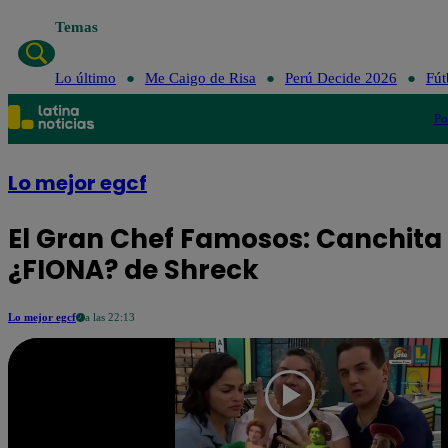
Temas
Lo último
Me Caigo
Lo último
Me Caigo de Risa
Perú Decide 2026
Fút
Po
Lo mejor egcf
El Gran Chef Famosos: Canchit
¿FIONA? de Shreck
Lo mejor egcf
a las 22:13