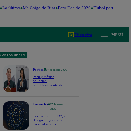
Lo último
Me Caigo de Risa
Perú Decide 2026
Fútbol peruano
Dóla
TV en vivo
MENÚ
 vistos ahora
Política
07 de agosto 2026
Perú y México
anuncian
restablecimiento de
relaciones
diplomáticas tras
salvoconducto a
Betssy Chávez
Tendencias
07 de agosto
2026
Horóscopo de HOY, 7
de agosto: ¿cómo te
irá en el amor y
trabajo, según la IA?