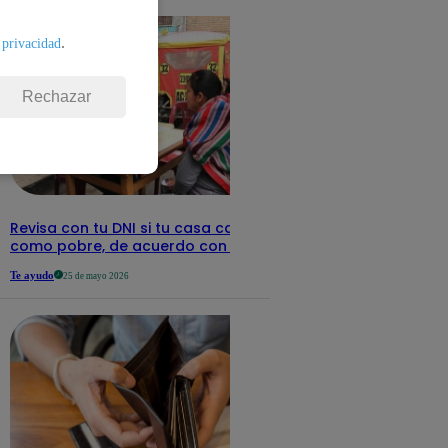
.
 privacidad
Rechazar
Revisa con tu DNI si tu casa califica
como pobre, de acuerdo con el Sisfoh
Te ayudo
25 de mayo 2026