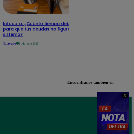
Infocorp: ¿Cuánto tiempo debe pasar
para que tus deudas no figuren en su
sistema?
Te ayudo
11 de junio 2025
Encuéntranos también en
X