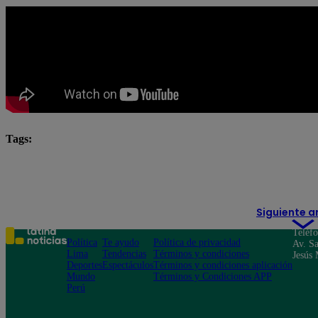
Tags:
El Gran Chef Famosos
El Gran Chef Famosos complet
El Gran Chef Famosos: La Academia
Siguiente a
Teléf
Política
Te ayudo
Política de privacidad
Av. Sa
Lima
Tendencias
Términos y condiciones
Jesús 
Deportes
Espectáculos
Términos y condiciones aplicación
Mundo
Términos y Condiciones APP
Perú