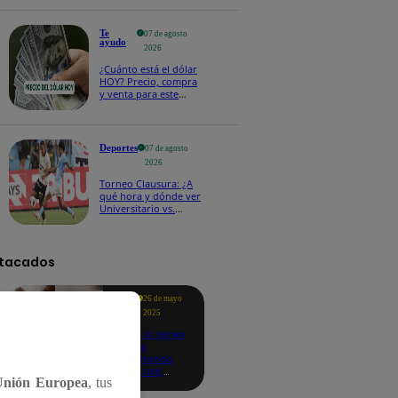
Te
07 de agosto
ayudo
2026
¿Cuánto está el dólar
HOY? Precio, compra
y venta para este
viernes 7 de agosto
Deportes
07 de agosto
2026
Torneo Clausura: ¿A
qué hora y dónde ver
Universitario vs.
Sporting Cristal por la
fecha 4?
tacados
Te
26 de mayo
ayudo
2025
Revisa si tienes
deudas
consultando
con tu DNI:
Unión Europea
, tus
aquí los
detalles