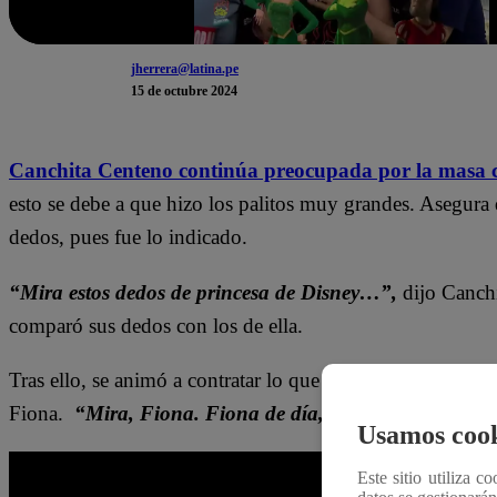
jherrera@latina.pe
15 de octubre 2024
Canchita Centeno continúa preocupada por la masa cr
esto se debe a que hizo los palitos muy grandes. Asegura 
dedos, pues fue lo indicado.
“Mira estos dedos de princesa de Disney…”,
dijo Canchi
comparó sus dedos con los de ella.
Tras ello, se animó a contratar lo que está sucediendo con
Fiona.
“Mira, Fiona. Fiona de día, Fiona de noche”,
Usamos cook
Este sitio utiliza c