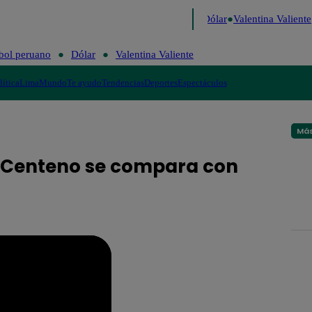
 de Risa
Perú Decide 2026
Fútbol peruano
Dólar
Valentina Valiente
bol peruano
Dólar
Valentina Valiente
lítica
Lima
Mundo
Te ayudo
Tendencias
Deportes
Espectáculos
Más
a Centeno se compara con