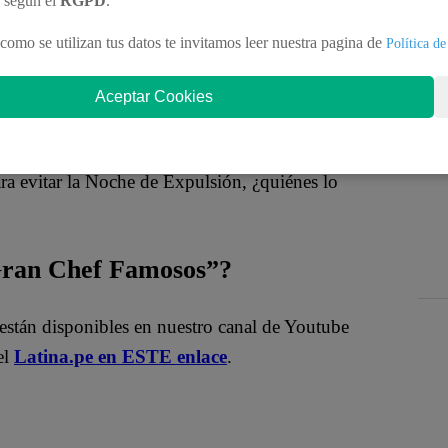
n según el
RGPD
.
como se utilizan tus datos te invitamos leer nuestra pagina de
Política de
Aceptar Cookies
s del quinto ciclo en “El Gran Chef Famosos, La
ra evitar la Noche de Expulsión, ¿quiénes lo
 Gran Chef Famosos”?
están disponibles en nuestro canal de Youtube
el
Latina.pe en ESTE enlace
.