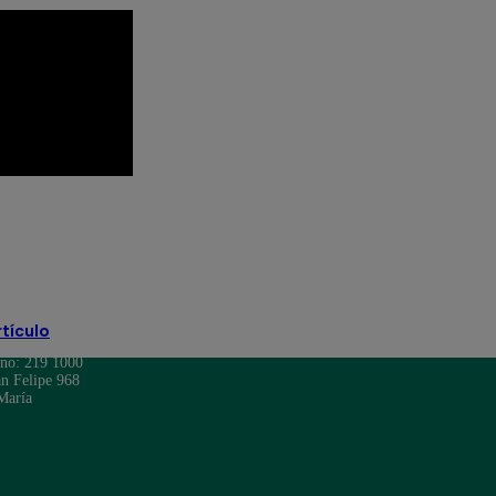
o
El Gran Chef Famosos EN VIVO
rtículo
ono: 219 1000
n Felipe 968
María