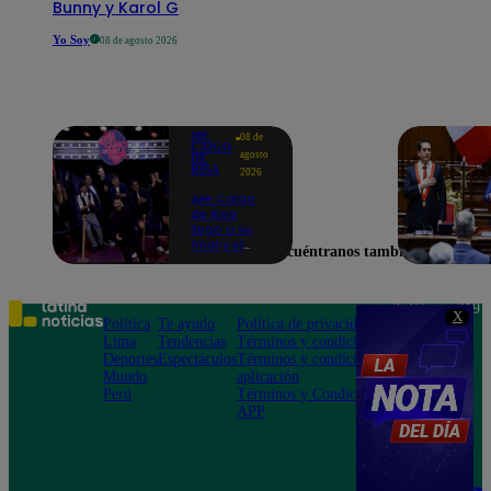
Bunny y Karol G
Yo Soy
08 de agosto 2026
ME
08 de
CAIGO
agosto
DE
RISA
2026
¡Me Caigo
de Risa
llegó a su
final y el
Encuéntranos también en
elenco
recordó sus
mejores
momentos!
Teléfono: 219
X
Política
Te ayudo
Política de privacidad
1000
Lima
Tendencias
Términos y condiciones
Av. San
Deportes
Espectáculos
Términos y condiciones
Felipe 968
Mundo
aplicación
Jesús María
Perú
Términos y Condiciones
APP