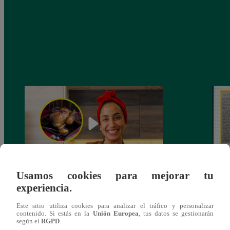
Usamos cookies para mejorar tu
¿Por qué Nelly Rossinelli se volvió viral
La ca
experiencia.
antes de Navidad?
conmo
Este sitio utiliza cookies para analizar el tráfico y personalizar
contenido. Si estás en la
Unión Europea
, tus datos se gestionarán
según el
RGPD
.