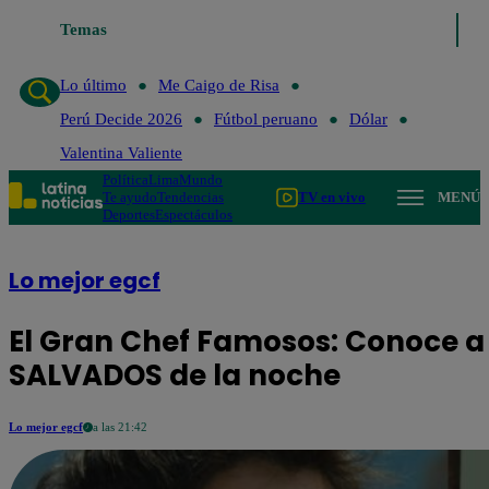
Lo último
Temas
Me Caigo de Risa
Perú Decide 2026
Fútbol peruan
Lo último
Me Caigo de Risa
Perú Decide 2026
Fútbol peruano
Dólar
Valentina Valiente
Política
Lima
Mundo
Te ayudo
Tendencias
TV en vivo
MENÚ
Deportes
Espectáculos
Lo mejor egcf
El Gran Chef Famosos: Conoce a
SALVADOS de la noche
Lo mejor egcf
a las 21:42