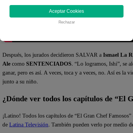
Aceptar Cookies
Rechazar
Después, los jurados decidieron SALVAR a
Ismael La R
Ale
como
SENTENCIADOS
. “Lo logramos, Ishi”, se a
ganar, pero es así. A veces, toca y a veces, no. Así es la v
junto a su niño.
¿Dónde ver todos los capítulos de “El
¡Latino! Todos los capítulos de “El Gran Chef Famosos” 
de
Latina Televisión
. También pueden verlo por medio d